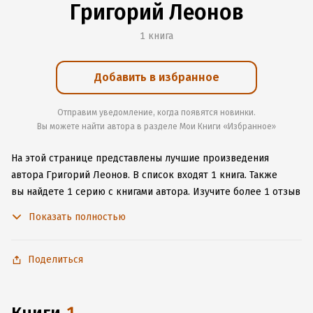
Григорий Леонов
1 книга
Добавить в избранное
Отправим уведомление, когда появятся новинки.
Вы можете найти автора в разделе Мои Книги «Избранное»
На этой странице представлены лучшие произведения
автора Григорий Леонов.
В список входят 1 книга.
Также
вы найдете 1 серию с книгами автора.
Изучите более 1 отзыв
о творчестве автора и начните читать или слушать книги
Показать полностью
Григорий Леонов онлайн прямо на сайте, установите наше
удобное приложение для iOS или Android, чтобы
не расставаться с любимыми произведениями даже без
Поделиться
подключения к интернету.