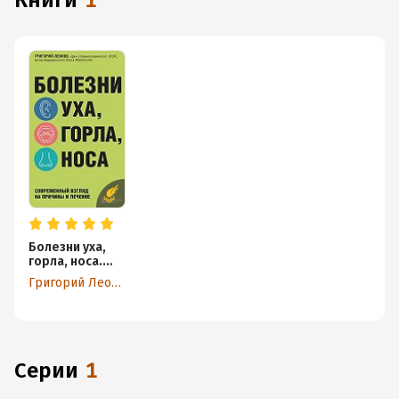
книги
1
Болезни уха,
горла, носа.
Современный
Григорий Леонов
взгляд на
причины и
лечение
Серии
1