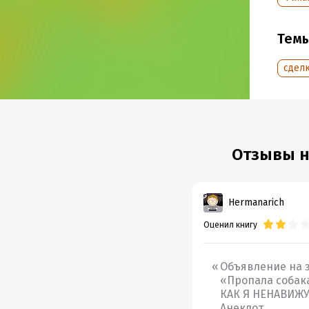
Подр
Тем
Дата н
Объем
сдел
Год из
Дата п
Отзывы на
Hermanarich
Оценил книгу
Объявление на з
«Пропала собака!
КАК Я НЕНАВИЖУ 
Анекдот