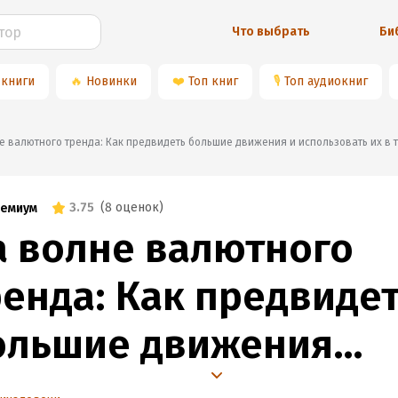
Что выбрать
Би
 книги
🔥
Новинки
❤️
Топ книг
🎙
Топ аудиокниг
олне валютного тренда: Как предвидеть большие движения и использовать их в 
3.75
(
8 оценок
)
емиум
а волне валютного
ренда: Как предвиде
ольшие движения
 использовать