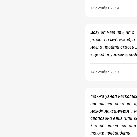
текстами русских сказ
14 октября 2019
продираться через эт
могла спасти какая-то
свои изыскания как «к
могу отметить, что ц
самую отмычку, которо
рынка на медвежий, а
русским патернализмом
могла пройти сквозь 
Притом, что сама лич
еще один уровень, по
систематически он за
именно это оказывает
заразиться мессианств
14 октября 2019
не прошу. Просто с м
также узнал нескольк
достигнет пика или п
между максимумом и м
диапазона вниз (или 
Знание этого научило
также предвидеть