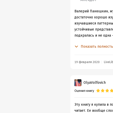
Валерий Панюшкин, жу
достаточно хорошо из
изучавшиеся паттерны.
устойчивые представле
подкралась и не одна 
налогах.
Показать полност
Про сказки
Сказки и в отечествен
очень много времени. 
19 февраля 2020
LiveLi
столетий — что уж гов
вспомнить гениальную
материалов здесь прос
OlyaVolfovich
этнографов — Владими
сожалению, автор, дум
Оценил книгу
волшебной сказки , чув
Сказка вещь достаточн
Эту книгу я купила в п
волшебных, не так мно
читает. Ее вообще сло