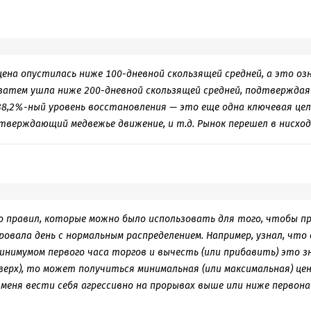
ок, записанных и обрабатываемых цветом отечественной интеллиг
и жалки 200 страниц карманного формата становится просто невы
 ирония автора относительно исследуемого объекта — но, увы, ав
люч» к «ментальности» «русского народа». В русских народных ск
ена опустилась ниже 100-дневной скользящей средней, а это оз
й он справится и с русской душой, и с русским путем, с русским с
 затем ушла ниже 200-дневной скользящей средней, подтверждая
. Трагедия недоучки.
38,2%-ный уровень восстановления — это еще одна ключевая цел
ность журналиста Панюшкина может вызывать лишь уважение — д
дтверждающий медвежье движение, и т.д. Рынок перешел в нисхо
нимается организацией благотворительности, помогает больным де
 ключевое воздействие на сознание человека — человек с такой м
ом, не начать судить народы со стороны своего невероятного пьед
атериалом бы получше ознакомиться.
о правил, которые можно было использовать для того, чтобы пр
ровала день с нормальным распределением. Например, узнал, что
инимумом первого часа торгов и вычесть (или прибавить) это з
вверх), то может получиться минимальная (или максимальная) цен
 меня вести себя агрессивно на прорывах выше или ниже первона