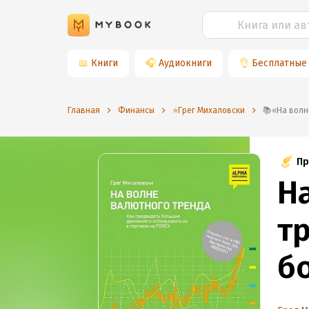
📖
Книги
🎧
Аудиокниги
👌
Бесплатные
Главная
Финансы
⭐️Грег Михаловски
📚«На в
Пр
Н
т
б
и