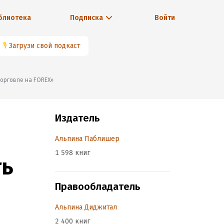
блиотека
Подписка
Войти
🎙
Загрузи свой подкаст
торговле на FOREX»
Издатель
Альпина Паблишер
1 598 книг
ть
Правообладатель
Альпина Диджитал
2 400 книг