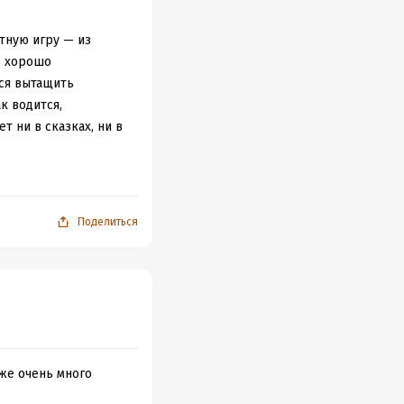
тную игру — из
о хорошо
лся вытащить
к водится,
 ни в сказках, ни в
что немаловажно,
итывают пару
Поделиться
нах (здесь нельзя не
ле). Иными словами —
еликих отечественных
ю науку. К
ческие корни
азок, тем более
 же очень много
сказки разных