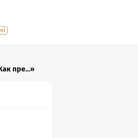
ex)
ак пре...»