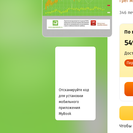
Грег М
их
346 пе
По 
54
Дост
Пер
Отсканируйте код
для установки
мобильного
приложения
MyBook
Чтобы 