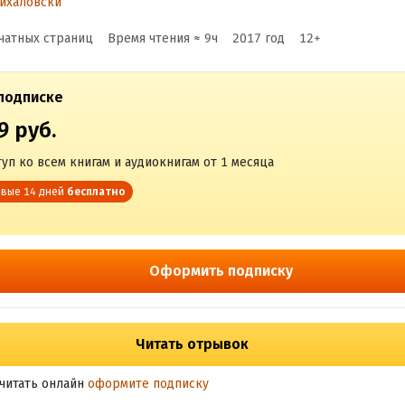
ихаловски
 в торговле на FORE
чатных страниц
Время чтения ≈
9
ч
2017
год
12
+
подписке
9 руб.
уп ко всем книгам и аудиокнигам от 1 месяца
вые 14 дней
бесплатно
Оформить подписку
Читать отрывок
читать онлайн
оформите подписку