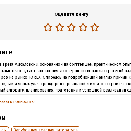
Оцените книгу
ниге
е Грега Михаловски, основанной на богатейшем практическом опыт
зывается о путях становления и совершенствования стратегий ва
ров на рынке FOREX. Опираясь на подробнейший анализ причин к
ов, так и явных удач трейдеров в реальной жизни, он строит четк
ый алгоритм планирования, подготовки и успешной реализации сд
ля своим единомышленником и прививая ему профессиональные 
казать полностью
ых решений. На показательных примерах и стройной системе опр
и риска и управления страхом автор неопровержимо доказывает
ность отдельно взятого трейдера искоренить типичные ошибки,
ры
 вероятность потери денег.
нсы
Зарубежная деловая литература