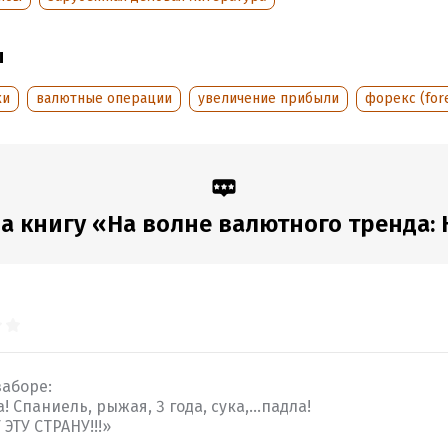
обная информация
ы
аписания:
1 января 2011
ISBN (EAN):
9785961446647
:
623059
Переводчик:
А. Шматова
ки
валютные операции
увеличение прибыли
форекс (for
дания:
2017
Время на чтение:
9
ч.
оступления:
9 июня 2022
 книгу «На волне валютного тренда: К
аборе:
 Спаниель, рыжая, 3 года, сука,...падла!
ЭТУ СТРАНУ!!!»