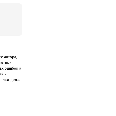
е автора,
лютных
ак ошибок и
ий и
елки, делая
принятия
еделения
 максимально