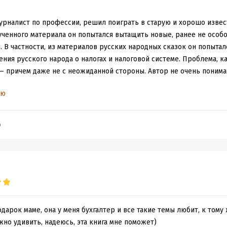
рналист по профессии, решил поиграть в старую и хорошо извес
ученного материала он попытался вытащить новые, ранее не особ
 В частности, из материалов русских народных сказок он попыта
ния русского народа о налогах и налоговой системе. Проблема, ка
— причем даже не с неожиданной стороны. Автор не очень понимает
ью
ной, и в зарубежной этнографии изучались очень внимательно и, 
Этнографические исследования на эту тему только в России насч
b
орить о более развитых в плане традиций гуманитарных наук стра
 работу Райана , целиком и полностью на отечественном материа
то гора. В этом направлении работал, например, один из самых в
р Пропп , который сдвинул не только отечественную, но и мирову
аю, не проработал и 1/10 из представленного материала. Истори
ствуется, он все-таки не читал.
о интернациональная, и здесь не надо обольщаться — сюжетов ск
одарок маме, она у меня бухгалтер и все такие темы любит, к тому
го. Поэтому нет ничего удивительно, что народные и волшебные 
жно удивить, надеюсь, эта книга мне поможет)