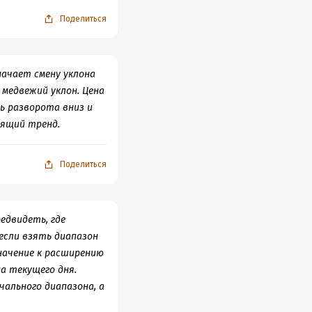
енции XIX века — что
Поделиться
носимо. Ситуацию бы
тор воспринимает
азках автор видит ту
начает смену уклона
амосознанием и с
 медвежий уклон. Цена
ь разворота вниз и
авно и
дящий тренд.
тям. Возможно,
иссией не может не
естала. Об этом я и
Поделиться
едвидеть, где
 если взять диапазон
начение к расширению
а текущего дня.
чального диапазона, а