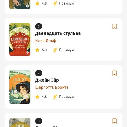
4.8
Премиум
6
Двенадцать стульев
Илья Ильф
5.0
Премиум
7
Джейн Эйр
Шарлотта Бронте
4.8
Премиум
8