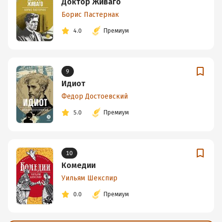
Доктор Живаго
Борис Пастернак
4.0
Премиум
9
Идиот
Федор Достоевский
5.0
Премиум
10
Комедии
Уильям Шекспир
0.0
Премиум