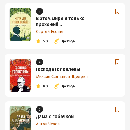
3
В этом мире я только
прохожий…
Сергей Есенин
5.0
Премиум
4
Господа Головлевы
Михаил Салтыков-Щедрин
0.0
Премиум
5
Дама с собачкой
Антон Чехов