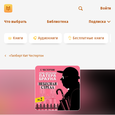
Войти
Что выбрать
Библиотека
Подписка
📖
Книги
🎧
Аудиокниги
👌
Бесплатные книги
⭐️Гилберт Кит Честертон