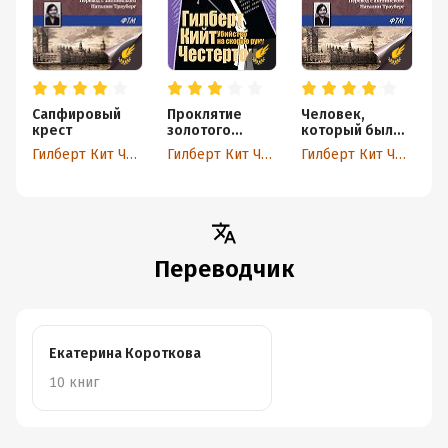
Сапфировый
Проклятие
Человек,
П
крест
золотого
который был
п
креста
Четвергом
Гилберт Кит Честертон
Гилберт Кит Честертон
Гилберт Кит Честертон
Переводчик
Екатерина Короткова
10 книг