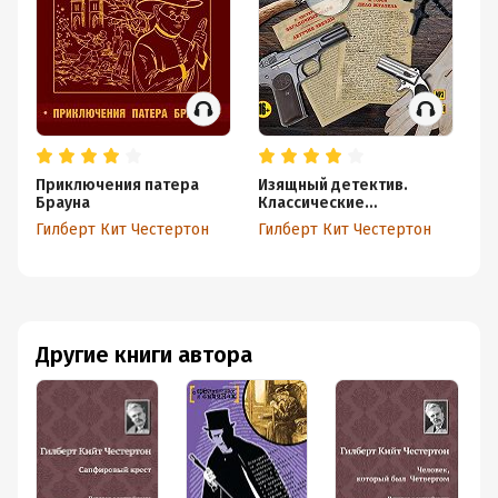
Приключения патера
Изящный детектив.
Де
Брауна
Классические
(с
детективные рассказы
Гилберт Кит Честертон
Гилберт Кит Честертон
Ги
Другие книги автора