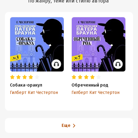
По жанру, теме или стилю автора
Собака-оракул
Обреченный род
К
Гилберт Кит Честертон
Гилберт Кит Честертон
Ги
Еще