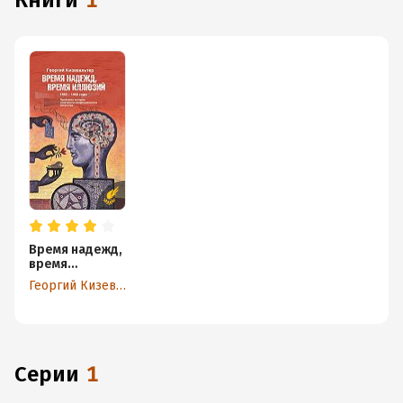
книги
1
Время надежд,
время
иллюзий.
Георгий Кизевальтер
Проблемы
истории
советского
неофициально
го искусства.
1950–1960
Серии
1
годы