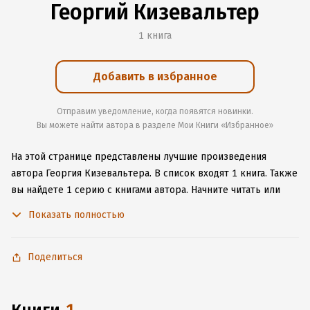
Георгий Кизевальтер
1 книга
Добавить в избранное
Отправим уведомление, когда появятся новинки.
Вы можете найти автора в разделе Мои Книги «Избранное»
На этой странице представлены лучшие произведения
автора Георгия Кизевальтера.
В список входят 1 книга.
Также
вы найдете 1 серию с книгами автора.
Начните читать или
слушать книги Георгия Кизевальтера онлайн прямо на сайте,
Показать полностью
установите наше удобное приложение для iOS или Android,
чтобы не расставаться с любимыми произведениями даже
без подключения к интернету.
Поделиться