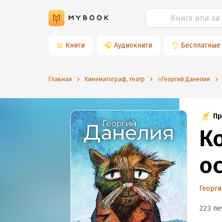
📖
Книги
🎧
Аудиокниги
👌
Бесплатные
Главная
Кинематограф, театр
⭐️Георгий Данелия
Пр
К
о
Георги
223 пе