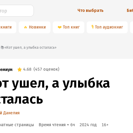
Что выбрать
Би
 книги
🔥
Новинки
❤️
Топ книг
🎙
Топ аудиокниг
📚«Кот ушел, а улыбка осталась»
4.68
(
457 оценок
)
емиум
от ушел, а улыбка
сталась
й Данелия
чатные страницы
Время чтения ≈
6
ч
2024
год
16
+