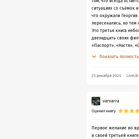
том, что всегда остаё
ситуациях со съёмок и 
что окружали Георгия 
пересекались, но тем 
Это третья книга небо
двенадцать своих филь
«Паспорт», «Настя», «
припасал отдельную кн
Показать полност
этой части своих мему
узнаем, а тетралогия о
Но не будем о грустном
25 декабря 2024
LiveLib
тоже рассказывается, 
с этим и о сложностя
на съёмки в бандитск
varvarra
кинематографа постави
Оценил книгу
новое, но оно букваль
вспоминает с теплотой
Особая ценность книги
Первое желание во вр
никогда бы не узнал, е
в своей третьей книге