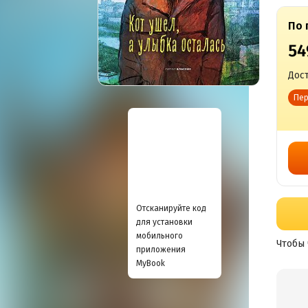
По 
54
Дост
Пер
Отсканируйте код
для установки
мобильного
Чтобы 
приложения
MyBook