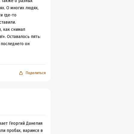
а также о разных
ях. О многих людях,
и где-то
ставили.
, как снимал
». Оставалось пять:
 последнего он
оторый он в конце
ь лет, мы уже не
м, но и о печальном
Поделиться
процессе творения, а
, о нехватке средств
анию творцов от
в. Да и слово само
 те времена Данелия
которых зритель
ает Георгий Данелия
е сценарии, которые
ли пробах, варимся в