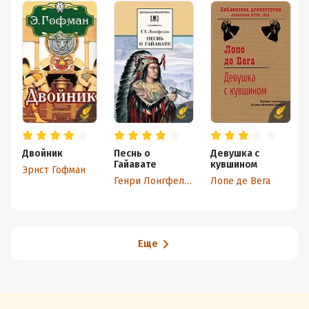
Двойник
Песнь о
Девушка с
Гайавате
кувшином
Эрнст Гофман
Генри Лонгфелло
Лопе де Вега
Еще