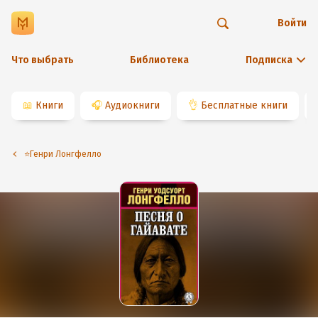
Войти
Что выбрать
Библиотека
Подписка
📖
Книги
🎧
Аудиокниги
👌
Бесплатные книги
⭐️Генри Лонгфелло