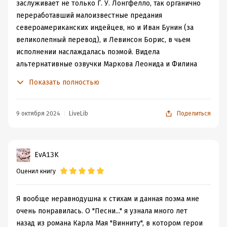
заслуживает не только Г. У. Лонгфелло, так органично
переработавший малоизвестные предания
североамериканских индейцев, но и Иван Бунин (за
великолепный перевод), и Левинсон Борис, в чьем
исполнении наслаждалась поэмой. Видела
альтернативные озвучки Маркова Леонида и Филина
Петра, но у меня даже на секунду не возникло
Показать полностью
искушения сравнить исполнение, так как сразу же
влюбилась в голос и манеру Левинсона Бориса.
Наверное, нужно быть самому поэтом в душе, чтобы так
9 октября 2024
LiveLib
Поделиться
чудесно чувствовать напевность произведения. Я
поняла, что напрасно пугалась непонятных слов
индейского лексикона, Борис настолько четко их
EvA13K
произносил, оттеняя голосом и паузами связь с
Оценил книгу
текстом, что не возникало сомнений о чем идет речь.
Исследователи индейского фольклора считают образ
Гайаваты собирательным, находя в нем черты
Я вообще неравнодушна к стихам и данная поэма мне
легендарного вождя ирокезов Хайонваты, божества
очень понравилась. О "Песни..." я узнала много лет
племени сенека Таронхайавагона, мифологического
назад из романа Карла Мая "Винниту", в котором герои