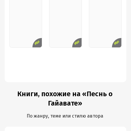
От молитв о кровной мести.
Ваша сила - лишь в согласье,
А бессилие - в разладе.
Примиритеся, о дети!
Будьте братьями друг другу!
Книги, похожие на «Песнь о
Гайавате»
По жанру, теме или стилю автора