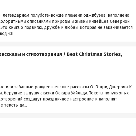
е, легендарном полубоге-вожде племени оджибуэев, наполнено
 колоритными описаниями природы и жизни индейцев Северной
Это книга о подвигах, дружбе и любви, которая не заканчивается
од «П...
ссказы и стихотворения / Best Christmas Stories,
ые или забавные рождественские рассказы О. Генри, Джерома К.
и, берущие за душу сказки Оскара Уайльда. Тексты популярных
хотворений создадут праздничное настроение и наполнят
 тексты да...