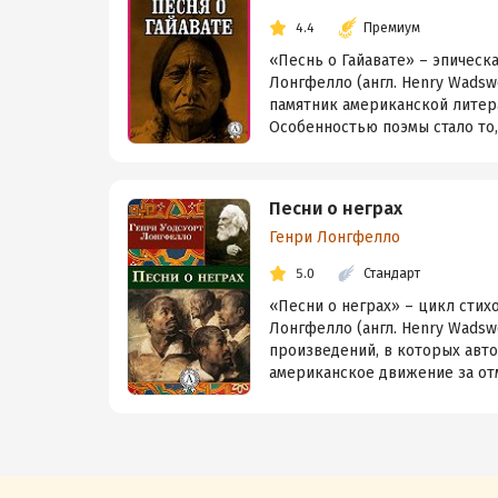
4.4
Премиум
«Песнь о Гайавате» – эпическ
Лонгфелло (англ. Henry Wadswo
памятник американской литера
Особенностью поэмы стало то, ч
Песни о неграх
Генри Лонгфелло
5.0
Стандарт
«Песни о неграх» – цикл стих
Лонгфелло (англ. Henry Wadswo
произведений, в которых авто
американское движение за отм