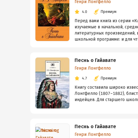
Генри Лонгфелло
4.0
Премиум
Перед вами книга из серии «К
изучаемые в начальной, средн
литературных произведений, в
школьной программе: и для чтен
Песнь о Гайавате
Генри Лонгфелло
4.7
Премиум
Книгу составила широко извес
Лонгфелло (1807–1882), блис
индейцев. Для старшего школь
Песнь о Гайавате
Генри Лонгфелло