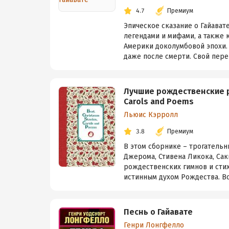
4.7
Премиум
Эпическое сказание о Гайават
легендами и мифами, а также
Америки доколумбовой эпохи. 
даже после смерти. Свой перев
Лучшие рождественские ра
Carols and Poems
Льюис Кэрролл
3.8
Премиум
В этом сборнике – трогательн
Джерома, Стивена Ликока, Сак
рождественских гимнов и сти
истинным духом Рождества. Все
Песнь о Гайавате
Генри Лонгфелло