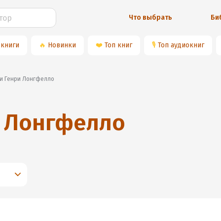
Что выбрать
Би
 книги
🔥
Новинки
❤️
Топ книг
🎙
Топ аудиокниг
иги Генри Лонгфелло
 Лонгфелло