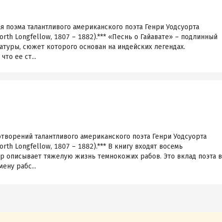
ая поэма талантливого американского поэта Генри Уодсуорта
rth Longfellow, 1807 – 1882).*** «Песнь о Гайавате» – подлинный
туры, сюжет которого основан на индейских легендах.
то ее ст...
отворений талантливого американского поэта Генри Уодсуорта
rth Longfellow, 1807 – 1882).*** В книгу входят восемь
р описывает тяжелую жизнь темнокожих рабов. Это вклад поэта в
ену рабс...