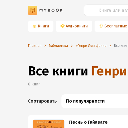
📖
Книги
🎧
Аудиокниги
👌
Бесплатные
Главная
Библиотека
⭐️Генри Лонгфелло
Все кн
Все книги
Генри
6
книг
Сортировать
По популярности
Песнь о Гайавате