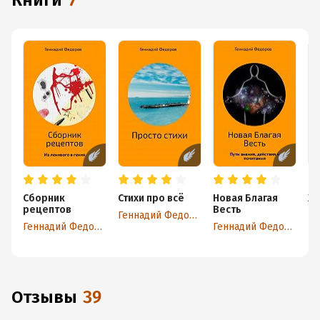
книги
7
Сборник
Стихи про всё
Новая Благая
Хо
рецептов
Весть
Геннадий Федоров
Геннадий Федоров
Геннадий Федоров
Отзывы
39