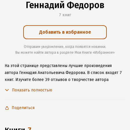
Геннадий Федоров
7 книг
Добавить в избранное
Отправим уведомление, когда появятся новинки.
Вы можете найти автора в разделе Мои Книги «Избранное»
На этой странице представлены лучшие произведения
автора Геннадия Анатольевича Федорова.
В список входят 7
книг.
Изучите более 39 отзывов о творчестве автора
и начните читать или слушать книги Геннадия Анатольевича
Показать полностью
Федорова онлайн прямо на сайте, установите наше удобное
приложение для iOS или Android, чтобы не расставаться
с любимыми произведениями даже без подключения
Поделиться
к интернету.