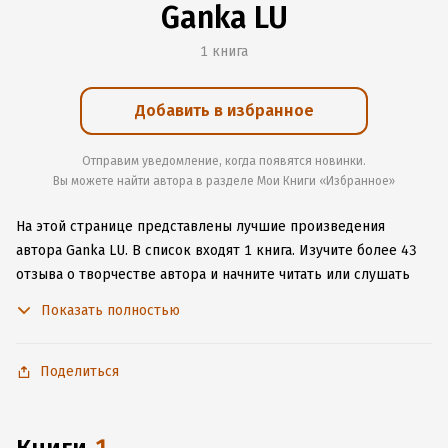
Ganka LU
1 книга
Добавить в избранное
Отправим уведомление, когда появятся новинки.
Вы можете найти автора в разделе Мои Книги «Избранное»
На этой странице представлены лучшие произведения
автора Ganka LU.
В список входят 1 книга.
Изучите более 43
отзыва о творчестве автора и начните читать или слушать
книги Ganka LU онлайн прямо на сайте, установите наше
Показать полностью
удобное приложение для iOS или Android, чтобы
не расставаться с любимыми произведениями даже без
подключения к интернету.
Поделиться