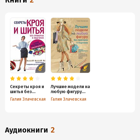
книги
2
Секреты кроя и
Лучшие модели на
шитья без
любую фигуру
примерок и
без примерок и
Галия Злачевская
Галия Злачевская
подгонок
подгонок
аудиокниги
2