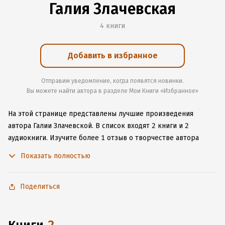
Галия Злачевская
4 книги
Добавить в избранное
Отправим уведомление, когда появятся новинки.
Вы можете найти автора в разделе Мои Книги «Избранное»
На этой странице представлены лучшие произведения
автора Галии Злачевской.
В список входят 2 книги и 2
аудиокниги.
Изучите более 1 отзыв о творчестве автора
и начните читать или слушать книги Галии Злачевской онлайн
Показать полностью
прямо на сайте, установите наше удобное приложение для
iOS или Android, чтобы не расставаться с любимыми
произведениями даже без подключения к интернету.
Поделиться