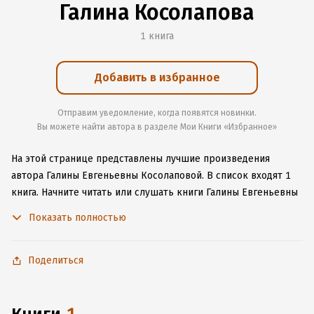
Галина Косолапова
1 книга
Добавить в избранное
Отправим уведомление, когда появятся новинки.
Вы можете найти автора в разделе Мои Книги «Избранное»
На этой странице представлены лучшие произведения
автора Галины Евгеньевны Косолаповой.
В список входят 1
книга.
Начните читать или слушать книги Галины Евгеньевны
Косолаповой онлайн прямо на сайте, установите наше
Показать полностью
удобное приложение для iOS или Android, чтобы
не расставаться с любимыми произведениями даже без
подключения к интернету.
Поделиться