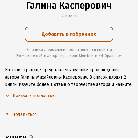
Галина Касперович
2 книги
Добавить в избранное
Отправим уведомление, когда появятся новинки.
Вы можете найти автора в разделе Мои Книги «Избранное»
На этой странице представлены лучшие произведения
автора Галины Михайловны Касперович.
В список входят 2
книги.
Изучите более 1 отзыв о творчестве автора и начните
читать или слушать книги Галины Михайловны Касперович
Показать полностью
онлайн прямо на сайте, установите наше удобное
приложение для iOS или Android, чтобы не расставаться
с любимыми произведениями даже без подключения
Поделиться
к интернету.