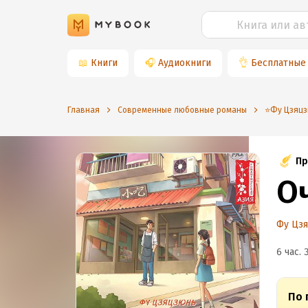
📖
Книги
🎧
Аудиокниги
👌
Бесплатные
Главная
Современные любовные романы
⭐️Фу Цзяц
Пр
О
Фу Цз
6 час. 
По 