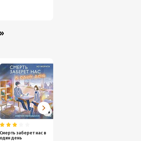
»
Смерть заберет нас в
Добро пожаловать в
С любо
один день
КоФЕЙню
«Книж