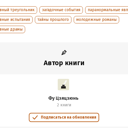
ние на русском языке,
вный треугольник
загадочные события
паранормальные явл
д, оформление.
вные испытания
тайны прошлого
молодежные романы
здательская Группа
вные драмы
а-Аттикус», 2024
on®
обная информация
Автор книги
аписания:
1 января 2022
ISBN (EAN):
9785389266292
дания:
2024
Переводчик:
Ксения Балюта
оступления:
8 ноября 2024
Фу Цзяцзюнь
2 книги
Подписаться на обновления