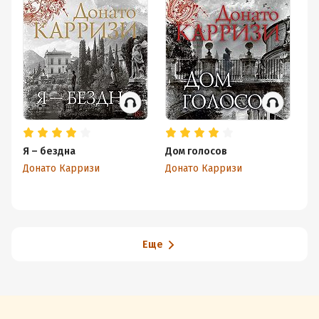
Я – бездна
Дом голосов
Же
Донато Карризи
Донато Карризи
Ст
Еще