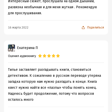
Интересный сюжет, прослушала на одном дыхании,
Год издания:
2021
развязка необычная и для меня жуткая . Рекомендую
Дата поступления:
22 апреля 2024
для прослушивания.
ISBN (EAN):
9785389198685
Переводчик:
Римма Генкина
16 марта 2022
Поделиться
Екатерина П
Оценил аудиокнигу
Тилье заставляет разгадывать книги, становиться
детективом. К сожалению в русском переводе утеряна
загадка которую нам нужно разгадать в конце. Книга
квест нужно найти все «пазлы» чтобы понять конец.
Надеюсь будет продолжение, потому что вопросов
осталось много