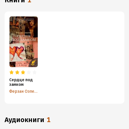
книги
1
Сердце под
замком
Ферзан Озпетек
аудиокниги
1