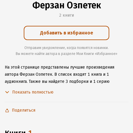
Ферзан Озпетек
2 книги
Добавить в избранное
Отправим уведомление, когда появятся новинки.
Вы можете найти автора в разделе Мои Книги «Избранное»
На этой странице представлены лучшие произведения
автора Ферзан Озпетек.
В список входят 1 книга и 1
аудиокнига.
Также вы найдете 3 подборки и 1 серию
с книгами автора.
Изучите более 4 отзыва о творчестве
Показать полностью
автора и начните читать или слушать книги Ферзан Озпетек
онлайн прямо на сайте, установите наше удобное
приложение для iOS или Android, чтобы не расставаться
Поделиться
с любимыми произведениями даже без подключения
к интернету.