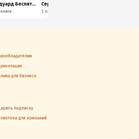
Эдуард Беспяткин
Сергей Кашин
Виктория Крейс
Иго
 книга
1 книга
4 книги
3 к
вообладателям
ументация
лама для бизнеса
арить подписку
лиотека для компаний