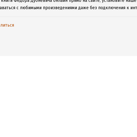
 книги Федора Дубневича онлайн прямо на сайте, установите наше
таваться с любимыми произведениями даже без подключения к инт
литься