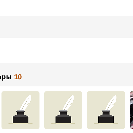
торы
10