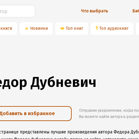
Что выбрать
Би
 книги
🔥
Новинки
❤️
Топ книг
🎙
Топ аудиокниг
дор Дубневич
Отправим уведомление, когда по
Добавить в избранное
Вы можете найти автора в разде
 странице представлены лучшие произведения автора Федора Дуб