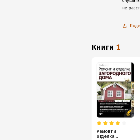
слушать
не расс
Поде
книги
1
Ремонт и
отделка