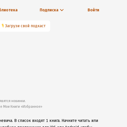
блиотека
Подписка
Войти
🎙
Загрузи свой подкаст
явятся новинки.
ле Мои Книги «Избранное»
невича.
В список входят 1 книга.
Начните читать или