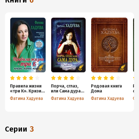
книги
6
Правила жизни
Порча, сглаз,
Родовая книга
Ро
«три К». Кризис,
или Сама дура…
Дома
се
карма, кошелек
Дневник
Фатима Хадуева
Фатима Хадуева
Фатима Хадуева
Фа
экстрасенса
Серии
3