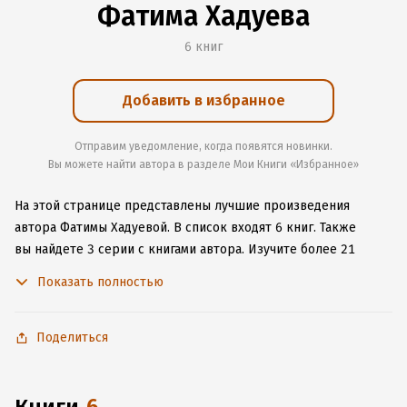
Фатима Хадуева
6 книг
Добавить в избранное
Отправим уведомление, когда появятся новинки.
Вы можете найти автора в разделе Мои Книги «Избранное»
На этой странице представлены лучшие произведения
автора Фатимы Хадуевой.
В список входят 6 книг.
Также
вы найдете 3 серии с книгами автора.
Изучите более 21
отзыв о творчестве автора и начните читать или слушать
Показать полностью
книги Фатимы Хадуевой онлайн прямо на сайте, установите
наше удобное приложение для iOS или Android, чтобы
не расставаться с любимыми произведениями даже без
Поделиться
подключения к интернету.