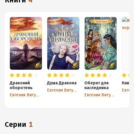
книги
4
Драконий
Душа Дракона
Оберег для
Навий
оборотень
наследника
Евгения Витушко
Евгения Витушко
Евгения Витушко
Серии
1