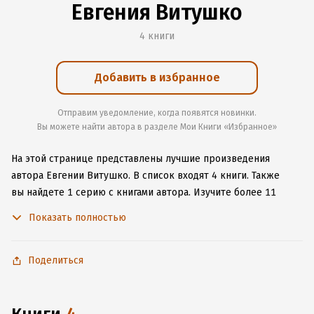
Евгения Витушко
4 книги
Добавить в избранное
Отправим уведомление, когда появятся новинки.
Вы можете найти автора в разделе Мои Книги «Избранное»
На этой странице представлены лучшие произведения
автора Евгении Витушко.
В список входят 4 книги.
Также
вы найдете 1 серию с книгами автора.
Изучите более 11
отзывов о творчестве автора и начните читать или слушать
Показать полностью
книги Евгении Витушко онлайн прямо на сайте, установите
наше удобное приложение для iOS или Android, чтобы
не расставаться с любимыми произведениями даже без
Поделиться
подключения к интернету.