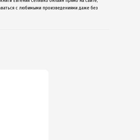
 книги Евгения Селявко онлайн прямо на сайте,
таваться с любимыми произведениями даже без