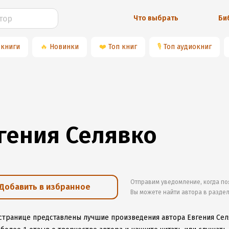
Что выбрать
Би
 книги
🔥
Новинки
❤️
Топ книг
🎙
Топ аудиокниг
гения Селявко
Отправим уведомление, когда по
Добавить в избранное
Вы можете найти автора в разде
 странице представлены лучшие произведения автора Евгения Сел