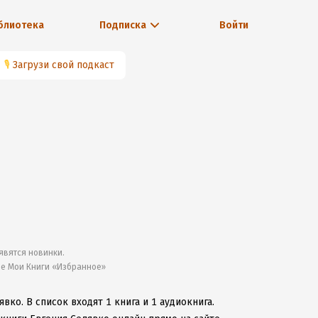
блиотека
Подписка
Войти
🎙
Загрузи свой подкаст
явятся новинки.
ле Мои Книги «Избранное»
явко.
В список входят 1 книга и 1 аудиокнига.