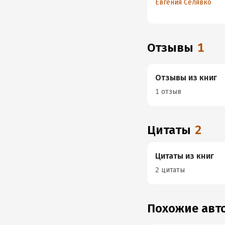
Евгения Селявко
бухгалтером в стран
где налоги – дрему
лес
Отзывы
1
Отзывы из книг
1 отзыв
Цитаты
2
Цитаты из книг
2 цитаты
Похожие ав