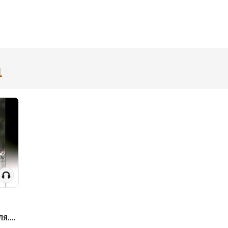
1
ЛЯ.
имым