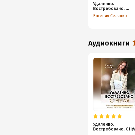
Удаленно.
Востребовано. С
НУЛЯ. Как стать
Евгения Селявко
незаменимым
бухгалтером в
стране, где
налоги –
дремучий лес
аудиокниги
Удаленно.
Востребовано. С НУ
Как стать незамен