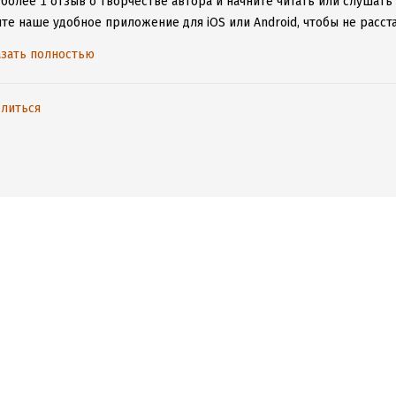
более 1 отзыв о творчестве автора и начните читать или слушать
ите наше удобное приложение для iOS или Android, чтобы не расс
ения к интернету.
зать полностью
литься