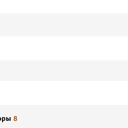
е,
чий
торы
8