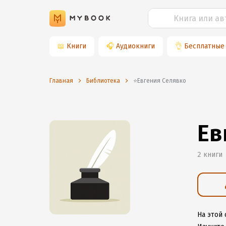
📖
Книги
🎧
Аудиокниги
👌
Бесплатные
Главная
Библиотека
⭐️Евгения Селявко
Ев
2 книги
На этой