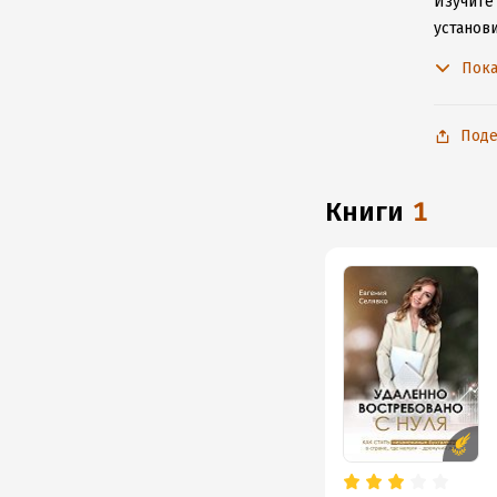
Изучите 
установ
подключ
Пока
Поде
книги
1