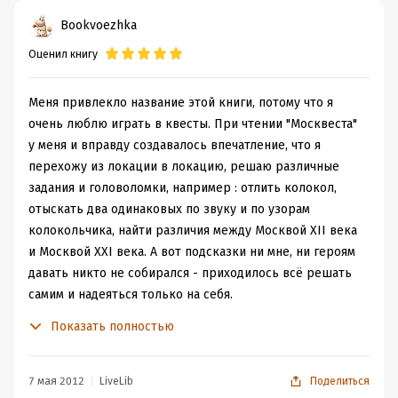
люблю. И ни капли не пожалела.
подростков. Даже как-то радостно стало, что еще
Bookvoezhka
Из этой книги я запомнила намного больше, чем из всех
пишут что-то новое для этого поколения, которое
школьных учебников вместе взятых.
Оценил книгу
берет книгу в руки раз в 10 реже, чем компьютерную
Возникла нереальная мечта: вот если бы учебники
мышку...
истории были именно такими.
Меня привлекло название этой книги, потому что я
Хотя бы для начальной школы.
очень люблю играть в квесты. При чтении "Москвеста"
Такую подачу материала интересно читать и
у меня и вправду создавалось впечатление, что я
невозможно забыть.
перехожу из локации в локацию, решаю различные
Все так образно и живо, без констатации сухих, скучных
задания и головоломки, например : отлить колокол,
фактов.
отыскать два одинаковых по звуку и по узорам
Ведь за каждым фактом стоят живые люди и если
колокольчика, найти различия между Москвой ХII века
представлять их так, как описано в книге, через
и Москвой XXI века. А вот подсказки ни мне, ни героям
возможные сюжетные ситуации, то намного большее
давать никто не собирался - приходилось всё решать
количество детей будут интересоваться историей.
самим и надеяться только на себя.
Ведь предмет по настоящему важный и интересный, но
А всё из-за того, что один из главных героев небрежно
школьное образование вдохновляет на ее углубленное
Показать полностью
отозвался об Истории, и она решила преподать ему и
изучение лишь немногих.
его подруге по несчастью урок, показать им вживую,
Все незнакомые старорусские слова поясняются тут же
как всё обстояло в древности. Ведь одно дело - просто
7 мая 2012
LiveLib
Поделиться
в тексте, нет никаких словарей в конце книги.