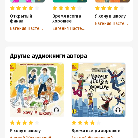
Открытый
Время всегда
Я хочу в школу
финал
хорошее
Евгения Пастернак
Евгения Пастернак
Евгения Пастернак
Другие аудиокниги автора
Я хочу в школу
Время всегда хорошее
Ми