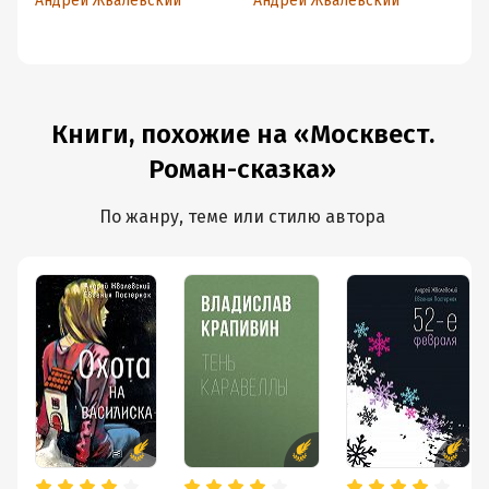
Андрей Жвалевский
Андрей Жвалевский
Ан
Книги, похожие на «Москвест.
Роман-сказка»
По жанру, теме или стилю автора