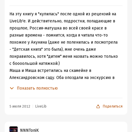
На эту книгу я "купилась" после одной из рецензий на
LiveLib'е. И действительно, подростки, попадающие в
прошлое, Россия-матушка во всей своей красе в
разные времена - помнится, когда я читала что-то
похожее у Акунина (даже не поленилась и посмотрела
- "Детская книга" это была), мне очень даже
понравилось, хотя "дитем" меня назвать можно только
с боооольшой натяжкой:)
Маша и Миша встретились на скамейке в
Александровском саду. Оба опоздали на экскурсию в
Кремль, каждый со своим классом. И дернула же
Показать полностью
нелегкая Мишку ругнуться на Историю так, что та
обиделась и забросила подростков на добрую тысячу
лет назад. И теперь, чтобы вернуться в свое время им
5 июля 2012
LiveLib
Поделиться
придется познакомиться с жизнью в России в разные
эпохи, увидеть своими глазами некоторых
исторических персонажей и даже поучаствовать в кое-
NNNToniK