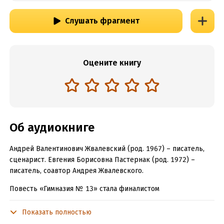
Слушать фрагмент
Оцените книгу
Об аудиокниге
Андрей Валентинович Жвалевский (род. 1967) – писатель,
сценарист. Евгения Борисовна Пастернак (род. 1972) –
писатель, соавтор Андрея Жвалевского.
Повесть «Гимназия № 13» стала финалистом
международной детской премии имени Владислава
Крапивина и заняла первое место на фестивале «ДАР» в
Показать полностью
2011 году. Описанные в книге события случились в