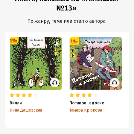
№13»
По жанру, теме или стилю автора
Вилли
Потапов, к доске!
В 
Нина Дашевская
Тамара Крюкова
Ан