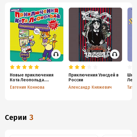
Новые приключения
Приключения Уэнсдей в
Школ
Кота Леопольда.
России
Лео
Секретная шкатулка.
Евгения Коннова
Александр Княжевич
Тать
Сплошные неприятности.
Всё кувырком.
Кулинарный рецепт
Серии
3