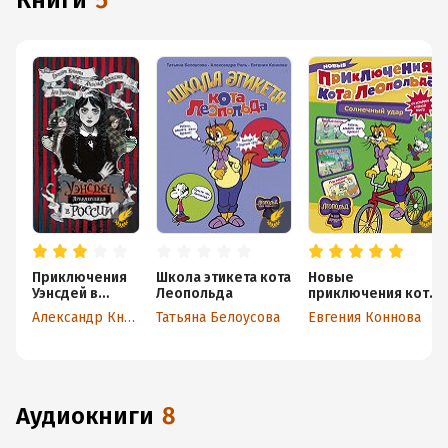
книги
5
Приключения
Школа этикета кота
Новые
Уэнсдей в
Леопольда
приключения кота
России
Леопольда.
Александр Княжевич
Татьяна Белоусова
Евгения Коннова
Солнечный удар
аудиокниги
8