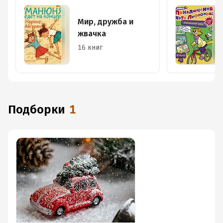
Мир, дружба и
жвачка
16 книг
Подборки
1