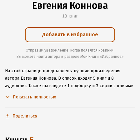
Евгения Коннова
13 книг
Добавить в избранное
Отправим уведомление, когда появятся новинки.
Вы можете найти автора в разделе Мои Книги «Избранное»
На этой странице представлены лучшие произведения
автора Евгения Коннова.
В список входят 5 книг и 8
аудиокниг.
Также вы найдете 1 подборку и 3 серии с книгами
автора.
Изучите более 11 отзывов о творчестве автора
Показать полностью
и начните читать или слушать книги Евгения Коннова онлайн
прямо на сайте, установите наше удобное приложение для
iOS или Android, чтобы не расставаться с любимыми
Поделиться
произведениями даже без подключения к интернету.