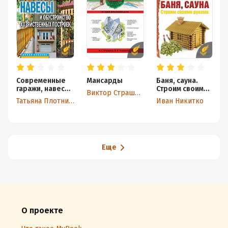
Современные
Мансарды
Баня, сауна.
гаражи, навесы
Строим своими
Виктор Страшнов
и обустройство
руками
Татьяна Плотникова
Иван Никитко
хозяйственных
построек
Еще
О проекте