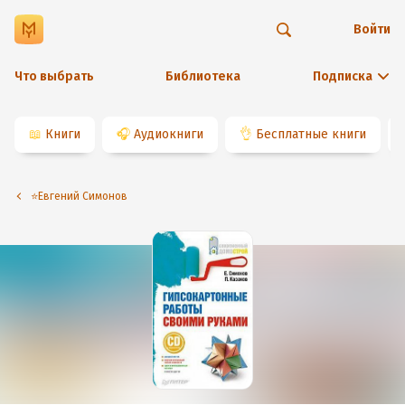
Войти
Что выбрать
Библиотека
Подписка
📖
Книги
🎧
Аудиокниги
👌
Бесплатные книги
⭐️Евгений Симонов