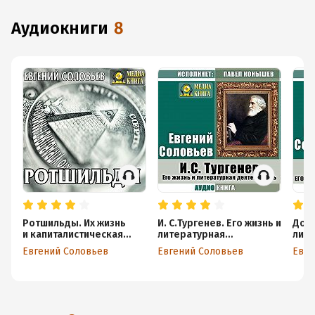
аудиокниги
8
Ротшильды. Их жизнь
И. С.Тургенев. Его жизнь и
Дост
и капиталистическая
литературная
лите
деятельность
деятельность
дея
Евгений Соловьев
Евгений Соловьев
Евге