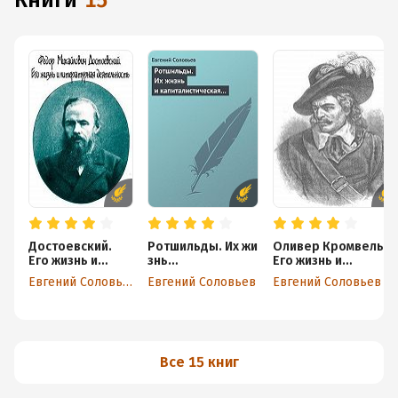
книги
15
Достоевский.
Ротшильды. Их жи
Оливер Кромвель.
Его жизнь и
знь
Его жизнь и
литературная
и капиталистичес
политическая
Евгений Соловьев
Евгений Соловьев
Евгений Соловьев
деятельность
кая деятельность
деятельность
Все 15 книг