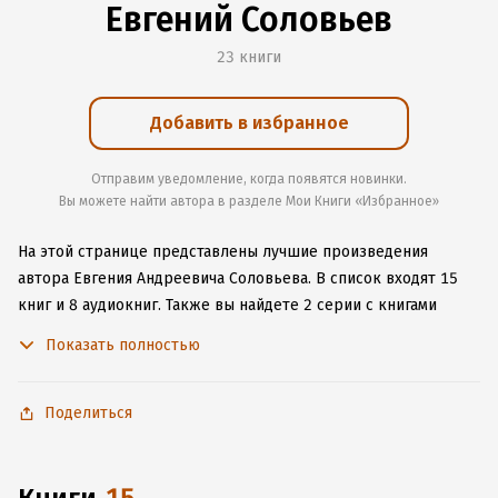
Евгений Соловьев
23 книги
Добавить в избранное
Отправим уведомление, когда появятся новинки.
Вы можете найти автора в разделе Мои Книги «Избранное»
На этой странице представлены лучшие произведения
автора Евгения Андреевича Соловьева.
В список входят 15
книг и 8 аудиокниг.
Также вы найдете 2 серии с книгами
автора.
Изучите более 14 отзывов о творчестве автора
Показать полностью
и начните читать или слушать книги Евгения Андреевича
Соловьева онлайн прямо на сайте, установите наше удобное
приложение для iOS или Android, чтобы не расставаться
Поделиться
с любимыми произведениями даже без подключения
к интернету.