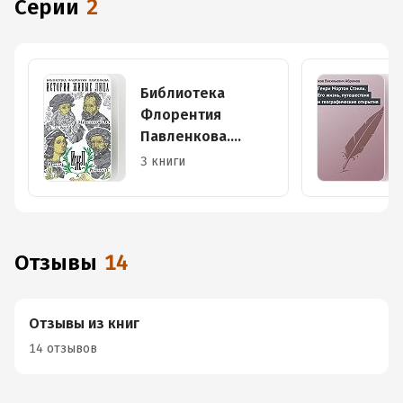
Серии
2
Библиотека
Флорентия
Павленкова.
Истории живые
3 книги
лица
Отзывы
14
Отзывы из книг
14 отзывов