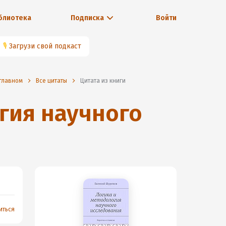
блиотека
Подписка
Войти
🎙
Загрузи свой подкаст
 главном
Все цитаты
Цитата из книги
гия научного
иться