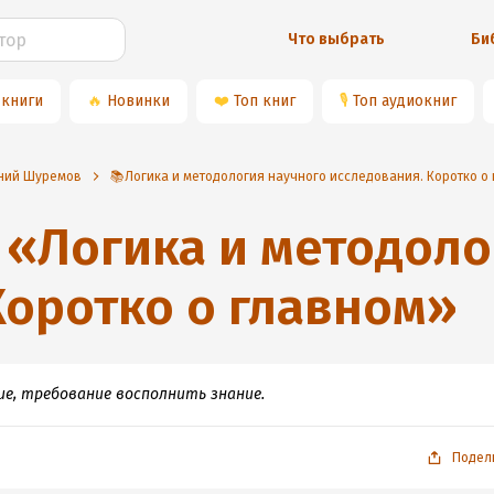
Что выбрать
Би
 книги
🔥
Новинки
❤️
Топ книг
🎙
Топ аудиокниг
ений Шуремов
📚Логика и методология научного исследования. Коротко о
«
Логика и методоло
Коротко о главном
»
ие, требование восполнить знание.
Подел