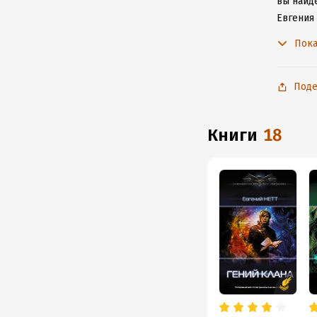
вы найде
Евгения 
с любим
Пока
Поде
книги
18