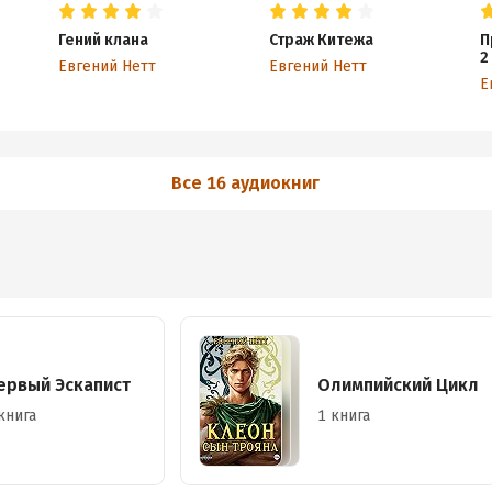
Гений клана
Страж Китежа
П
2
Евгений Нетт
Евгений Нетт
Е
Все 16 аудиокниг
ервый Эскапист
Олимпийский Цикл
книга
1 книга