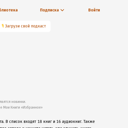
блиотека
Подписка
Войти
🎙
Загрузи свой подкаст
явятся новинки.
ле Мои Книги «Избранное»
та.
В список входят 18 книг и 16 аудиокниг.
Также