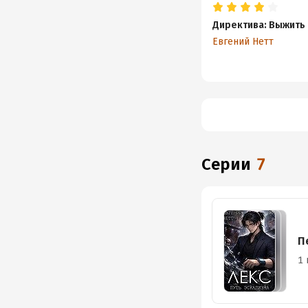
Директива: Выжить
Евгений Нетт
Серии
7
П
1 