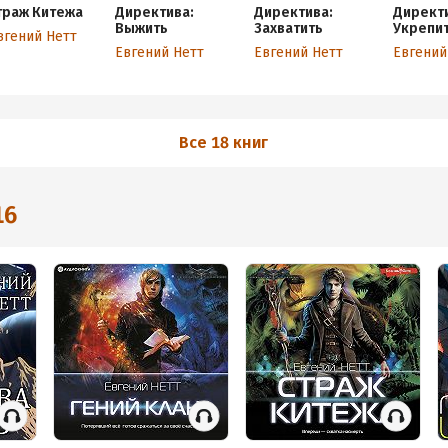
траж Китежа
Директива:
Директива:
Директ
Выжить
Захватить
Укрепи
вгений Нетт
Евгений Нетт
Евгений Нетт
Евгений
Все 18 книг
16