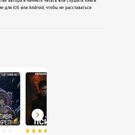
тве автора и начните читать или слушать книги
 для iOS или Android, чтобы не расставаться