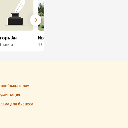
горь Ан
Иван Смирнов
Антон Войтов
Иг
1 книга
17 книг
15 книг
17 
вообладателям
ументация
лама для бизнеса