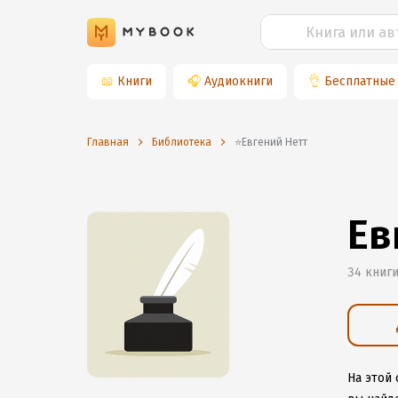
📖
Книги
🎧
Аудиокниги
👌
Бесплатные
Главная
Библиотека
⭐️Евгений Нетт
Ев
34 книг
На этой