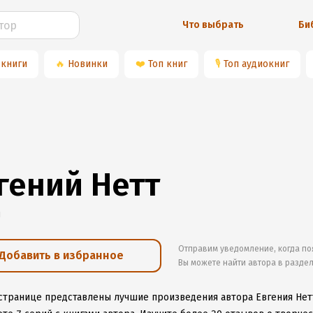
Что выбрать
Би
 книги
🔥
Новинки
❤️
Топ книг
🎙
Топ аудиокниг
гений Нетт
и
Отправим уведомление, когда по
Добавить в избранное
Вы можете найти автора в разде
 странице представлены лучшие произведения автора Евгения Нет