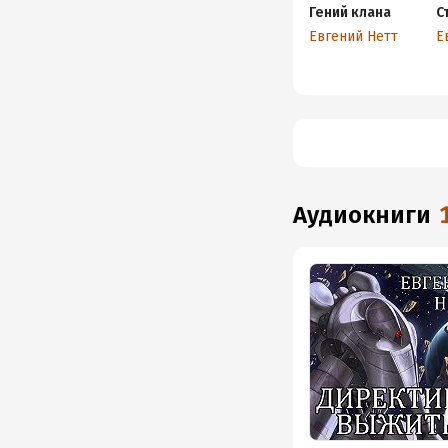
Гений клана
С
Евгений Нетт
Е
аудиокниги