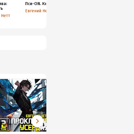
ива:
Пси-ON. Книга II
Пси-ON. Книга III
Я? Дельта!
ть
Евгений Нетт
Евгений Нетт
Евгений Нет
 Нетт