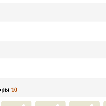
торы
10