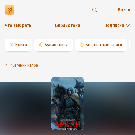
Войти
Что выбрать
Библиотека
Подписка
📖
Книги
🎧
Аудиокниги
👌
Бесплатные книги
⭐️Евгений Капба