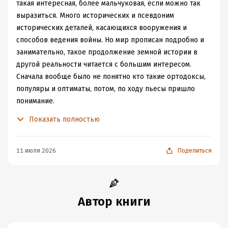
такая интересная, более мальчуковая, если можно так
выразиться. Много исторических и псевдоним
исторических деталей, касающихся вооружения и
способов ведения войны. Но мир прописан подробно и
занимательно, такое продолжение земной истории в
другой реальности читается с большим интересом.
Сначала вообще было не понятно кто такие ортодоксы,
популяры и оптиматы, потом, по ходу пьесы пришло
понимание.
В центре повествование о молодом Аркане -
Показать полностью
представителе древнего рода , с определенной
репутацией, приверженцем ортодоксальной церкви и
славном воине. Его приключения и победы на пути к
11 июля 2026
Поделиться
велич ию( уверена в конце концов он получит свои
плюшки, но это надо дочитать до 6 Тома)
Автор книги