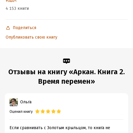
ИДДК
Год издания:
2024
4 153 книги
Дата поступления:
27 июня 2024
Время на чтение:
6
ч.
Поделиться
Опубликовать свою книгу
Отзывы на книгу «Аркан. Книга 2.
Время перемен»
Ольга
Оценил книгу
Если сравнивать с Золотым крыльцом, то книга не