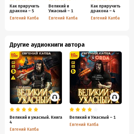
Как приручить
Великий и
Как приручить
К
дракона – 5
Ужасный – 1
дракона – 4
др
Евгений Капба
Евгений Капба
Евгений Капба
Ев
Другие аудиокниги автора
Великий и ужасный. Книга
Великий и Ужасный – 1
За
4
Евгений Капба
Ев
Евгений Капба