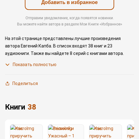
Добавить в избранное
Отправим уведомление, когда появятся новинки.
Вы можете найти автора в разделе Мои Книги «Избранное»
На этой странице представлены лучшие произведения
автора Евгений Капба.
В список входят 38 книг и 23
аудиокниги.
Также вы найдете 8 серий с книгами автора.
Изучите более 239 отзывов о творчестве автора и начните
Показать полностью
читать или слушать книги Евгений Капба онлайн прямо
на сайте, установите наше удобное приложение для iOS или
Android, чтобы не расставаться с любимыми
Поделиться
произведениями даже без подключения к интернету.
книги
38