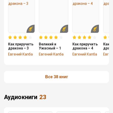
Как приручить
Великий и
Как приручить
Как п
дракона – 3
Ужасный – 1
дракона – 4
драко
Евгений Капба
Евгений Капба
Евгений Капба
Евген
Все 38 книг
аудиокниги
23