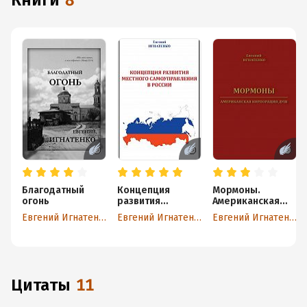
книги
8
Благодатный
Концепция
Мормоны.
огонь
развития
Американская
местного
корпорация душ
Евгений Игнатенко
Евгений Игнатенко
Евгений Игнатенко
самоуправления
в России
Цитаты
11