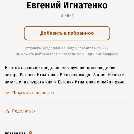
Евгений Игнатенко
8 книг
Добавить в избранное
Отправим уведомление, когда появятся новинки.
Вы можете найти автора в разделе Мои Книги «Избранное»
На этой странице представлены лучшие произведения
автора Евгения Игнатенко.
В список входят 8 книг.
Начните
читать или слушать книги Евгения Игнатенко онлайн прямо
на сайте, установите наше удобное приложение для iOS или
Показать полностью
Android, чтобы не расставаться с любимыми произведениями
даже без подключения к интернету.
Поделиться