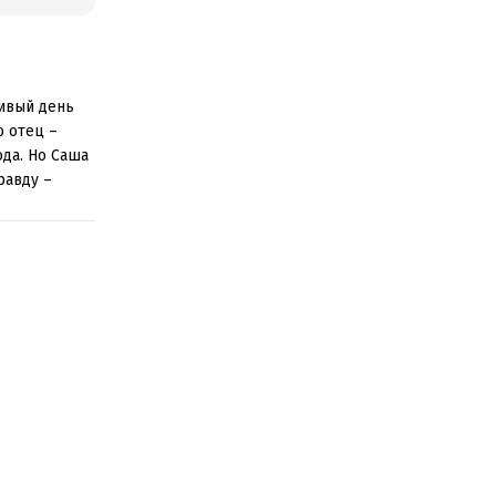
ливый день
о отец –
да. Но Саша
равду –
издает
чина.