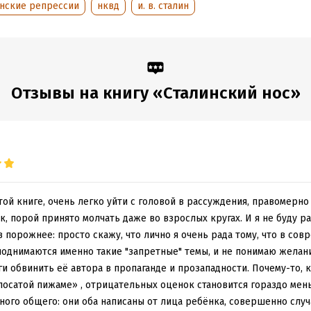
инские репрессии
нквд
и. в. сталин
Отзывы на книгу «Сталинский нос»
той книге, очень легко уйти с головой в рассуждения, правомерно
ак, порой принято молчать даже во взрослых кругах. И я не буду р
в порожнее: просто скажу, что лично я очень рада тому, что в со
поднимаются именно такие "запретные" темы, и не понимаю желан
и обвинить её автора в пропаганде и прозападности. Почему-то, к
осатой пижаме» , отрицательных оценок становится гораздо меньше
ного общего: они оба написаны от лица ребёнка, совершенно слу