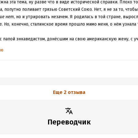
на эта тема, ну разве что в виде исторической справки. Плохо то,
, попутно поливает грязью Советский Союз. Нет, я не за то, что
ше нет
, но и утрировать незачем. Я родилась в той стране, вырос
 Но, конечно, сталинское время прошло мимо меня, о нём узнала 
с папой энкаведистом, донёсшим на свою американскую жену, с у
торые больше походили на надзирателей в лагерях, с вербовкой 
ью
енька. Ну и вряд ли воронок приезжал в школу и забирал оттуда
а.
и и поклонялись Сталину - верю. Покойная бабушка моей подруги у
е в наше время.
юстрации. Они такие, трудно даже описать, не залипательные, но
Еще 2 отзыва
Переводчик