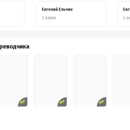
Евгений Ельчин
Евг
1 книга
1 к
ереводчика