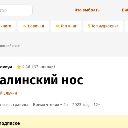
Что выбрать
Би
 книги
🔥
Новинки
❤️
Топ книг
🎙
Топ аудиокниг
талинский нос»
4.16
(
37 оценок
)
емиум
талинский нос
й Ельчин
атная страница
Время чтения ≈
2
ч
2023
год
12
+
подписке