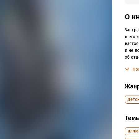
О к
Завтра
в его 
настоя
и не п
об отц
Через 
По
«Стали
Жан
Подр
Детск
Дата н
Объем
Тем
Год из
Дата п
иллю