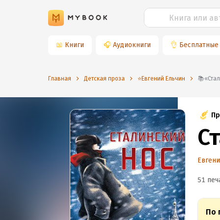
📖
Книги
🎧
Аудиокниги
👌
Бесплатные
Главная
Детская проза
⭐️Евгений Ельчин
📚«С
Пр
С
Евгени
51 печ
По 