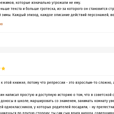
ежимов, которые изначально угрожали не ему.
еньше текста и больше гротеска, из-за которого он становится ст
 зимы. Каждый эпизод, каждое описание действий персонажей, в
ем, насколько оно правдиво: отбросим даже учительницу-коммуни
ью
из многочисленных книжек и рассказов про советскую школу вр
 чистых тарелок» — Бог с ними. Бюрократизм и беготня за печатя
рная точка зрения, малейший шаг против которой карается страш
чителя литературы, не похожего на диктора с радио, постигнет уча
м и полное стирание индивидуальности; безразличие к личности в
ая слепота — это все то, с чем мы сталкивались и с последствиями
ого невозможно.
ть об этом необходимо и детям, для которых предназначена эта кн
обы не впасть в искушение с ностальгией по доброму пионерскому
только до той поры, пока один из товарищей не вспоминал о собст
 к этой книжке, потому что репрессии - это взрослым-то сложно, 
для прекращения замалчивания тёмных пятен нашей истории и пре
 Ведь сегодня уже не приходится бояться "черного воронка" и кл
ин написал простую и доступную историю о том, что в советской 
 доносы в школе, маршировать со знаменем, занимать комнату ув
й одноклассников, у которых родителей посадили, - ну прелестна
окажешься по другую сторону: ты сам сын врага народа, соверши