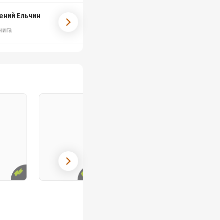
ений Ельчин
нига