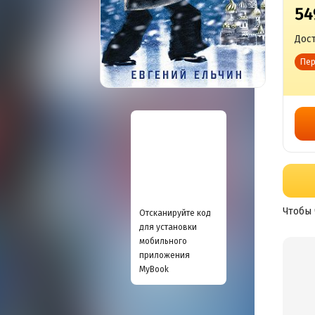
54
Дост
Пер
Чтобы 
Отсканируйте код
для установки
мобильного
приложения
MyBook