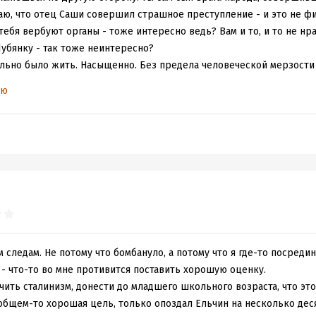
аю, что отец Саши совершил страшное преступление - и это не фи
тебя вербуют органы - тоже интересно ведь? Вам и то, и то не нр
Лубянку - так тоже неинтересно?
льно было жить. Насыщенно. Без предела человеческой мерзости
 (такой бессмысленной и такой прекрасной от этого).
ью
м следам. Не потому что бомбануло, а потому что я где-то посреди
 - что-то во мне противится поставить хорошую оценку.
чить сталинизм, донести до младшего школьного возраста, что это
 общем-то хорошая цель, только опоздал Ельчин на несколько деся