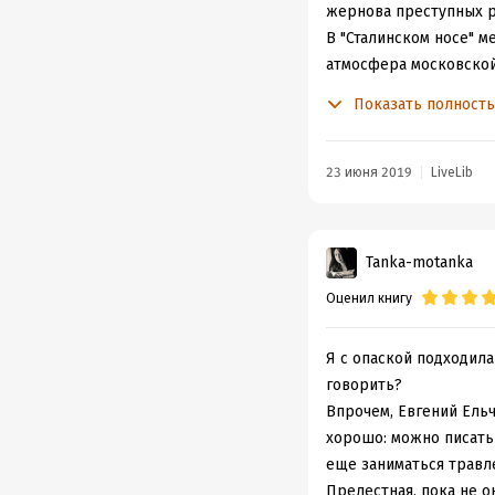
жернова преступных р
В "Сталинском носе" м
атмосфера московской
абсолют, впечатляет т
Показать полност
напоминающих героев 
Трубачёва и «Общества
сюда; единственно ве
23 июня 2019
LiveLib
то мне кажется, что у
биолога); коллективиз
для народа" и моральн
Tanka-motanka
сей день. Отрицать эт
Оценил книгу
И именно поэтому чита
Чтобы не забывать. Чт
возможно, и было, но 
Я с опаской подходила
сделать хоть что-то 
говорить?
поколению всю правду.
Впрочем, Евгений Ельч
за инакомыслие. Или?..
хорошо: можно писать
еще заниматься травле
Прелестная, пока не 