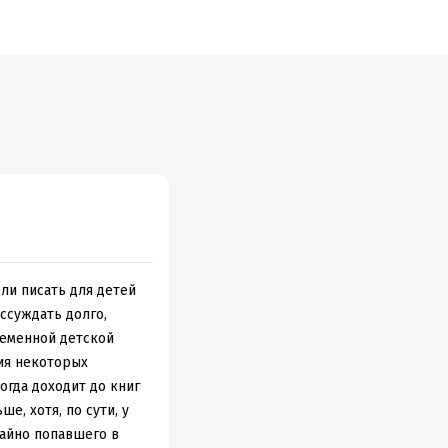
 ли писать для детей
ассуждать долго,
временной детской
ия некоторых
огда доходит до книг
, хотя, по сути, у
чайно попавшего в