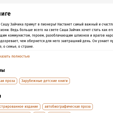
ниге
 Сашу Зайчика примут в пионеры! Настанет самый важный и счаст
жизни. Ведь больше всего на свете Саша Зайчик хочет стать как ег
щим коммунистом, героем, разоблачающим шпионов и врагов наро
одозревает, чем обернется для него завтрашний день. Он узнает п
е, о семье, о стране.
десять лет после выхода первого тиража «Розовый жираф» пере
казать полностью
нский нос» – громкий писательский дебют художника Евгения Ель
ры
обная информация
ая проза
Зарубежные детские книги
аписания:
1 января 2011
ISBN (EAN):
9785437003862
:
92813
Переводчик:
Ольга Бухина
ы
дания:
2023
Время на чтение:
2
ч.
оступления:
21 апреля 2023
стрированное издание
автобиографическая проза