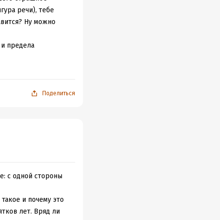
гура речи), тебе
авится? Ну можно
 и предела
Поделиться
не: с одной стороны
 такое и почему это
тков лет. Вряд ли