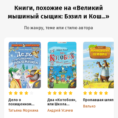
Книги, похожие на «Великий
мышиный сыщик: Бэзил и Кош...»
По жанру, теме или стилю автора
Дело о
Два «Котобоя»,
Пропавшая шляпа
похищенном
или Школа
Валько
мороженом
юных моряков
Татьяна Моркина
Андрей Усачев