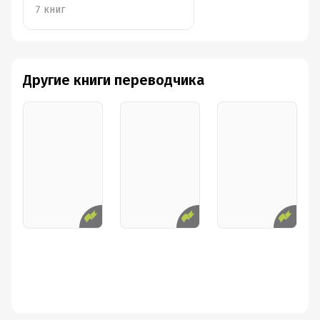
7 книг
"Один наш известный археолог сказал: "В
лапах лом, но ломи с умом"."
Хороший совет, да?)
Другие книги переводчика