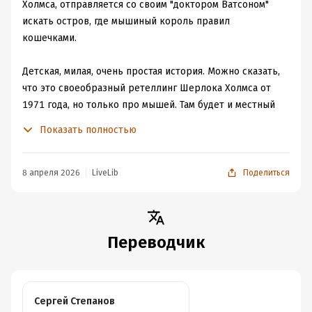
Холмса, отправляется со своим "доктором Ватсоном"
искать остров, где мышиный король правил
кошечками.
Детская, милая, очень простая история. Можно сказать,
что это своеобразный ретеллинг Шерлока Холмса от
1971 года, но только про мышей. Там будет и местный
Мориарти, и упоминания некоторых других историй о
Показать полностью
Шерлоке.
Книга как раз рассчитана на заявленный возраст. Если
8 апреля 2026
LiveLib
Поделиться
вы фанат книг о Шерлоке Холмсе, то вам скорее всего
понравится этот детский вариант великого и
мышиного сыщика.
Переводчик
Мне книга понравилась. Маленькая, миленькая, для
поднятия настроения.
Сергей Степанов
И напоследок: