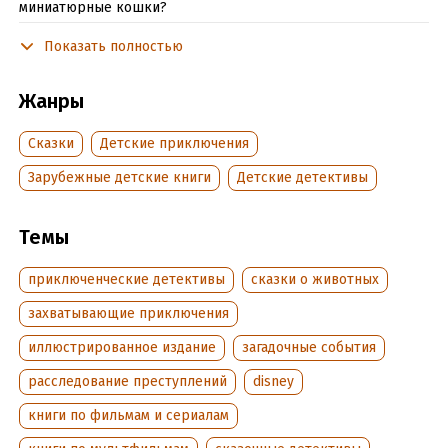
миниатюрные кошки?
Показать полностью
В формате PDF A4 сохранен издательский макет книги.
Жанры
Подробная информация
Сказки
Детские приключения
Дата написания:
1 января 1971
Зарубежные детские книги
Детские детективы
Объем:
66807
Год издания:
2024
Темы
Дата поступления:
10 мая 2024
ISBN (EAN):
9785222425060
приключенческие детективы
сказки о животных
Переводчик:
Сергей Степанов
захватывающие приключения
Время на чтение:
1
ч.
иллюстрированное издание
загадочные события
расследование преступлений
disney
книги по фильмам и сериалам