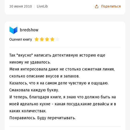
мной."
. Немного не продуманный момент. И не могу я
30 июня 2010
LiveLib
Поделиться
представить насколько надо быть никаким человеком,
что бы отражать полностью своего партнера. собой
быть надо, девушка, и не придется в итоге убивать
bredshow
парней, когда ты им наскучишь.
Оценил книгу
Так "вкусно" написать детективную историю еще
никому не удавалось.
Меня интересовала даже не столько сюжетная линия,
сколько описание вкусов и запахов.
Казалось, что я на самом деле чувствую и ощущаю.
Смаковала каждую букву.
И теперь, благодаря книге, я знаю что должно быть на
моей идеально кухне - какая посуда,какие девайсы и в
каких количествах.
Понравилось. Буду перечитывать.