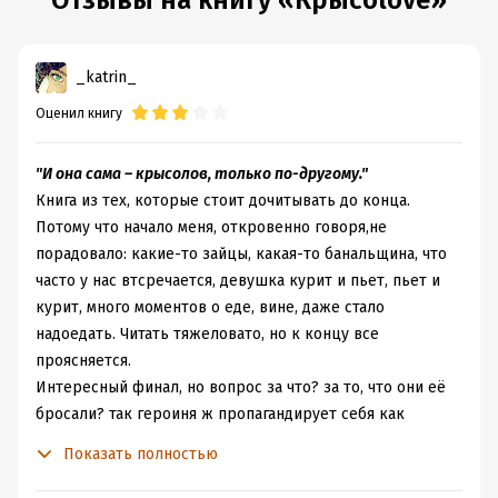
Отзывы на книгу «Крысоlove»
_katrin_
Оценил книгу
"И она сама – крысолов, только по-другому."
Книга из тех, которые стоит дочитывать до конца.
Потому что начало меня, откровенно говоря,не
порадовало: какие-то зайцы, какая-то банальщина, что
часто у нас втсречается, девушка курит и пьет, пьет и
курит, много моментов о еде, вине, даже стало
надоедать. Читать тяжеловато, но к концу все
проясняется.
Интересный финал, но вопрос за что? за то, что они её
бросали? так героиня ж пропагандирует себя как
свободную девушку
"Мое одиночество имеет вкус и
Показать полностью
аромат. Острый вкус постоянства. Сладкий аромат
верности. Мне удобно знать – что оно всегда со