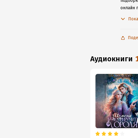
подборку
онлайн 
произве
Пока
Поде
аудиокниги