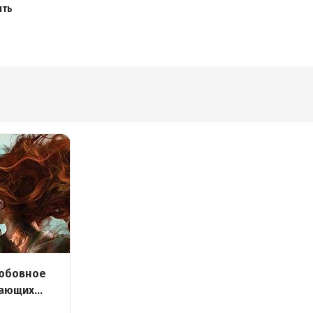
ить
любовное
нающих