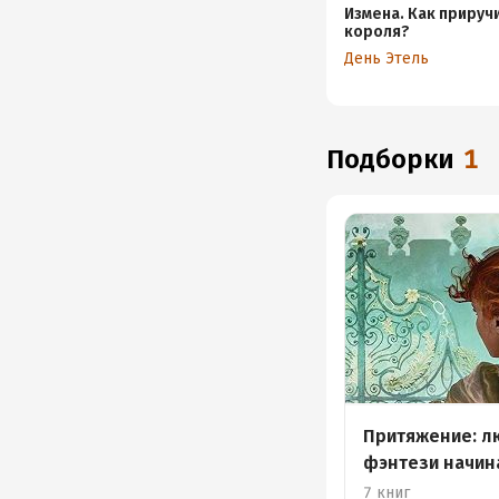
Измена. Как прируч
короля?
День Этель
Подборки
1
Притяжение: 
фэнтези начи
авторов
7 книг