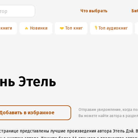
Что выбрать
Би
 книги
🔥
Новинки
❤️
Топ книг
🎙
Топ аудиокниг
нь Этель
Отправим уведомление, когда по
Добавить в избранное
Вы можете найти автора в разде
 странице представлены лучшие произведения автора Этель Дэй.
В