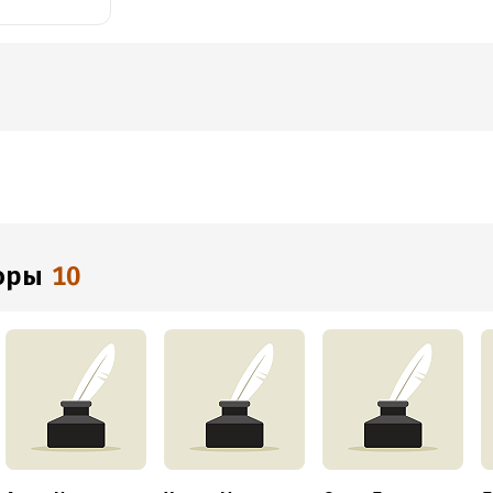
торы
10