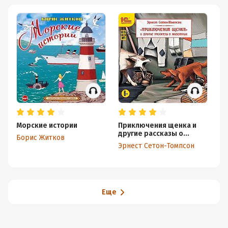
Морские истории
Приключения щенка и
В
другие рассказы о
Борис Житков
Ви
животных
Эрнест Сетон-Томпсон
Еще