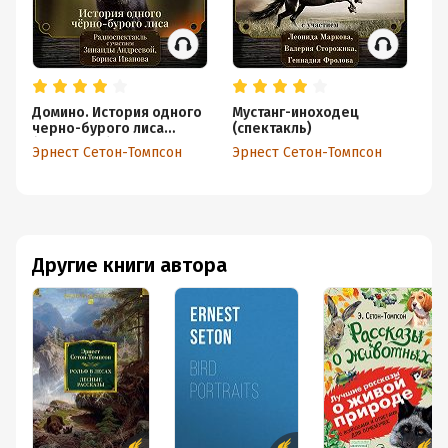
Домино. История одного
Мустанг-иноходец
П
черно-бурого лиса
(спектакль)
др
(спектакль)
ж
Эрнест Сетон-Томпсон
Эрнест Сетон-Томпсон
Эр
Другие книги автора