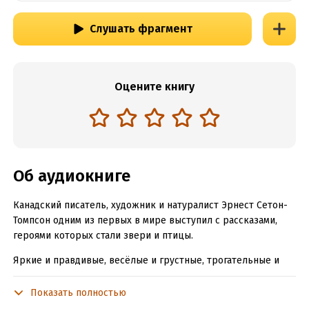
Слушать фрагмент
Оцените книгу
Об аудиокниге
Канадский писатель, художник и натуралист Эрнест Сетон-
Томпсон одним из первых в мире выступил с рассказами,
героями которых стали звери и птицы.
Яркие и правдивые, весёлые и грустные, трогательные и
добрые истории о бесстрашном кролике по кличке Джек –
Боевой Конёк, забавном медвежонке Джонни, непобедимом
Показать полностью
волке Билли, благородном баране Крэге, жизнелюбивой