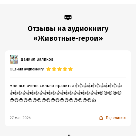
Подробная информация
Дата написания:
1 января 2012
Отзывы на аудиокнигу
Год издания:
2012
ISBN (EAN):
4607031764626
«Животные-герои»
Переводчик:
Любовь Мурахина-Аксенова
Даниил Валиков
Оценил аудиокнигу
мне все очень сильно нравится 👍👍👍👍👍👍👍👍👍👍👍
👍👍👍👍👍👍👍👍👍👍👍👍👍👍👍👍👍👍👍👍👍😍😍😍😍😍
😍😍😍😍😍😍😍😍😍😍😍😍😍😍😍😍😍😍👍
27 мая 2024
Поделиться