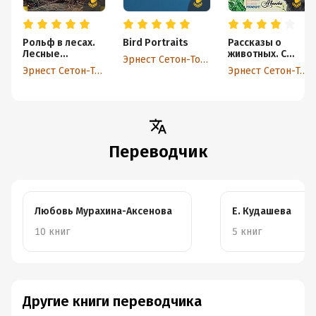
Рольф в лесах.
Bird Portraits
Рассказы о
Лесные
животных. С
Эрнест Сетон-Томпсон
рассказы
вопросами и
Эрнест Сетон-Томпсон
Эрнест Сетон-Томпсон
ответами для
почемучек
Переводчик
Любовь Мурахина-Аксенова
Е. Кудашева
10 книг
5 книг
Другие книги переводчика