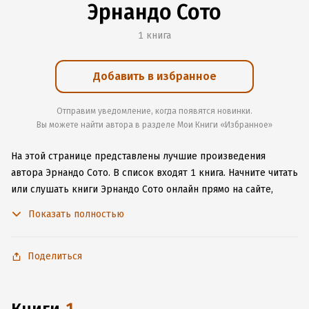
Эрнандо Сото
1 книга
Добавить в избранное
Отправим уведомление, когда появятся новинки.
Вы можете найти автора в разделе Мои Книги «Избранное»
На этой странице представлены лучшие произведения
автора Эрнандо Сото.
В список входят 1 книга.
Начните читать
или слушать книги Эрнандо Сото онлайн прямо на сайте,
установите наше удобное приложение для iOS или Android,
Показать полностью
чтобы не расставаться с любимыми произведениями даже
без подключения к интернету.
Поделиться