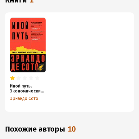
книги
1
Иной путь.
Экономический
ответ
Эрнандо Сото
терроризму
Похожие авторы
10