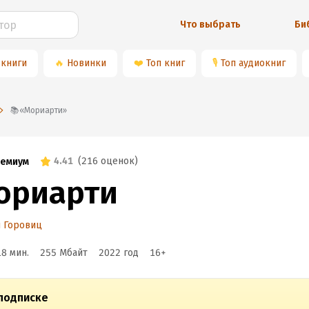
Что выбрать
Би
 книги
🔥
Новинки
❤️
Топ книг
🎙
Топ аудиокниг
📚«Мориарти»
4.41
(
216 оценок
)
емиум
ориарти
 Горовиц
18 мин.
255 Мбайт
2022
год
16
+
подписке