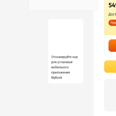
54
Дост
Пер
Отсканируйте код
для установки
мобильного
приложения
MyBook