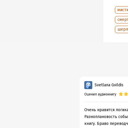
элеган
за тем
мист
Список
смер
повест
шерл
Итак, 
Anthon
MORIA
Copyri
First p
Svetlana Gvildis
All rig
Оценил аудиокнигу
© М. А
© Изда
Очень нравится логика
Разноплановость событ
оформ
книгу. Браво переводч