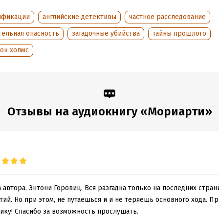
тных площадей Мейфэра до причалов и закоулков лондонских доко
, кто решительно заявляет о своих правах в качестве преемника
ификации
английские детективы
частное расследование
 расследований Холмса продолжает рассказ «Три монархини», в 
тельная опасность
загадочные убийства
тайны прошлого
вование снова ведется от лица доктора Ватсона.
ок холмс
игра начинается…
y Horowitz
RTY
Отзывы на аудиокнигу «Мориарти»
ght © 2014 by Anthony Horowitz
ublished in 2014 by Orion, London
hts reserved
. Загот, перевод, 2022
ние на русском языке,
 автора. Энтони Горовиц. Вся разгадка только на последних стран
ий. Но при этом, не путаешься и и не теряешь основного хода. 
ление.
ику! Спасибо за возможность прослушать.