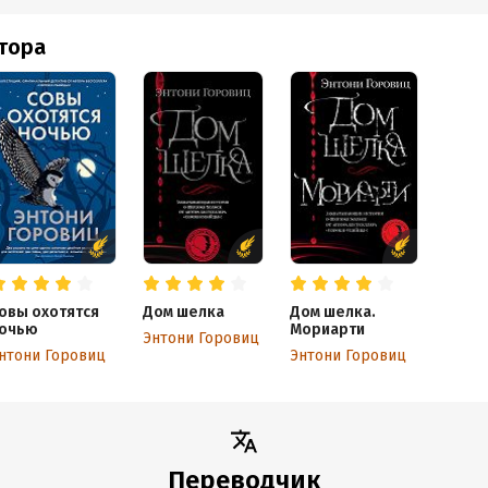
втора
овы охотятся
Дом шелка
Дом шелка.
очью
Мориарти
Энтони Горовиц
нтони Горовиц
Энтони Горовиц
Переводчик