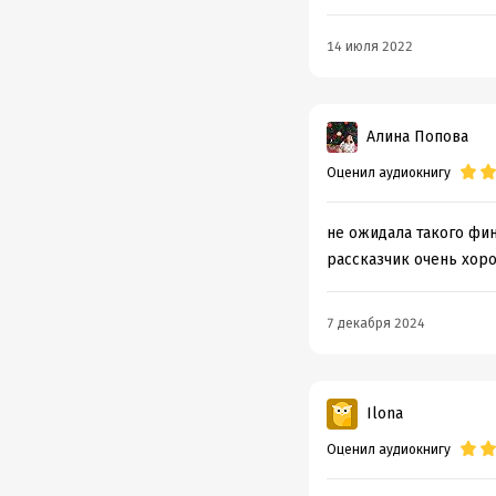
ООО «И
„Азбук
14 июля 2022
Издат
Алина Попова
Подр
Оценил аудиокнигу
Дата н
Год из
не ожидала такого фин
Дата п
рассказчик очень хор
7 декабря 2024
Ilona
Оценил аудиокнигу