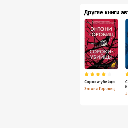
Другие книги а
Сороки-убийцы
С
н
Энтони Горовиц
Э