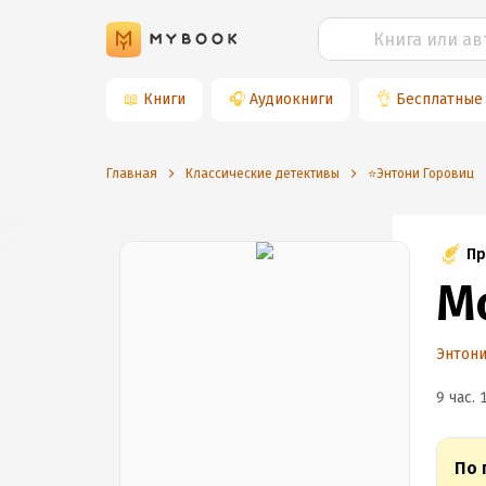
📖
Книги
🎧
Аудиокниги
👌
Бесплатные
Главная
Классические детективы
⭐️Энтони Горовиц
Пр
М
Энтони
9 час. 
По 