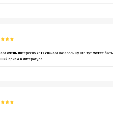
здательская Группа
а-Аттикус“», 2022
ельство АЗБУКА®
обная информация
аписания:
1 января 2011
ISBN (EAN):
9785389212213
дания:
2022
Переводчик:
Михаил Загот
ала очень интересно хотя сначала казалось ну что тут может быт
оступления:
9 июля 2026
оший прием в литературе