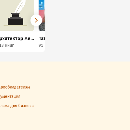
Архитектор метазнания
Татьяна Борщ
13 книг
91 книга
вообладателям
ументация
лама для бизнеса