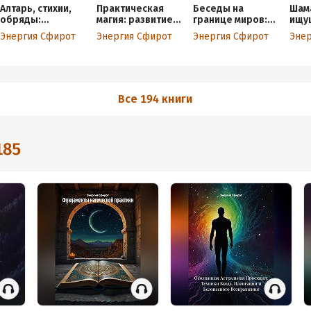
Алтарь, стихии,
Практическая
Беседы на
Шам
обряды:
магия: развитие
границе миров:
ищу
практическая
воли, управление
некромантия как
камл
Энергия Сфирот
Энергия Сфирот
Энергия Сфирот
Эне
магия Викки для
энергией, этика
путь к
обр
каждого дня
целостности
Все 194 книги
185