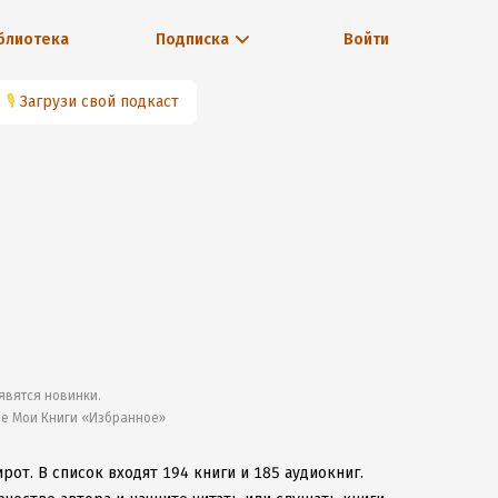
блиотека
Подписка
Войти
🎙
Загрузи свой подкаст
явятся новинки.
ле Мои Книги «Избранное»
ирот.
В список входят 194 книги и 185 аудиокниг.