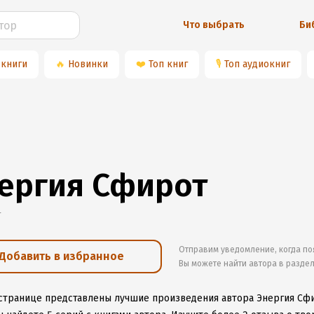
Что выбрать
Би
 книги
🔥
Новинки
❤️
Топ книг
🎙
Топ аудиокниг
ергия Сфирот
г
Отправим уведомление, когда по
Добавить в избранное
Вы можете найти автора в разде
 странице представлены лучшие произведения автора Энергия Сф