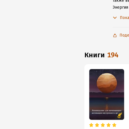
Также вы
Энергия
с любим
Пока
Поде
книги
194