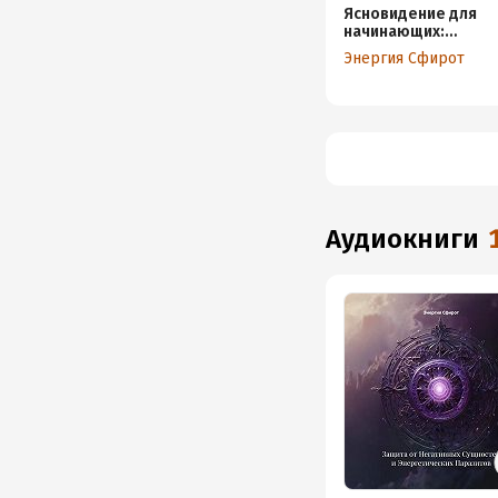
Ясновидение для
начинающих:
активация
Энергия Сфирот
внутреннего
зрения
аудиокниги