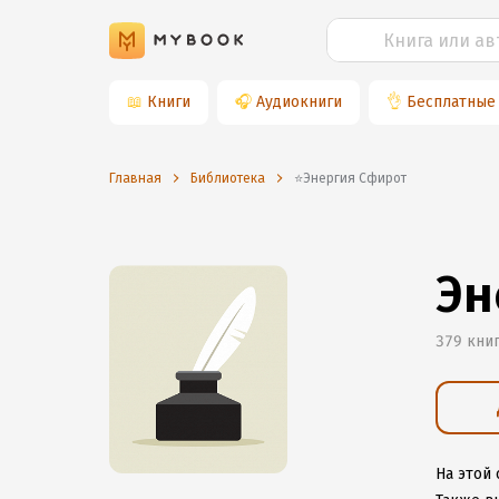
📖
Книги
🎧
Аудиокниги
👌
Бесплатные
Главная
Библиотека
⭐️Энергия Сфирот
Эн
379 кни
На этой