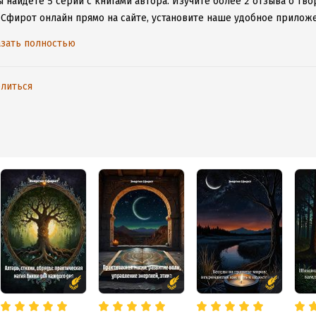
 найдете 5 серий с книгами автора.
Изучите более 2 отзыва о тво
 Сфирот онлайн прямо на сайте, установите наше удобное приложен
ыми произведениями даже без подключения к интернету.
зать полностью
литься