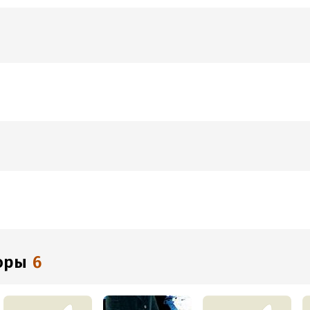
торы
6