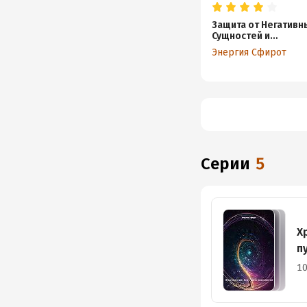
Защита от Негативн
Сущностей и
Энергетических
Энергия Сфирот
Паразитов
Серии
5
Х
п
10