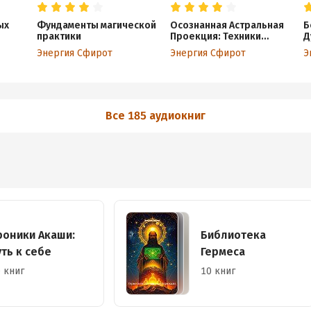
ых
Фундаменты магической
Осознанная Астральная
Б
практики
Проекция: Техники
Д
Входа, Навигации и
Р
Энергия Сфирот
Энергия Сфирот
Э
Безопасного
С
Возвращения
С
Все 185 аудиокниг
роники Акаши:
Библиотека
уть к себе
Гермеса
 книг
10 книг