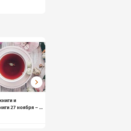
книги и
ниги 27 ноября – 3
я
и