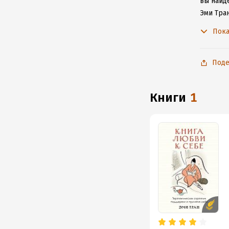
вы найд
Эми Тран
с любим
Пока
Поде
книги
1