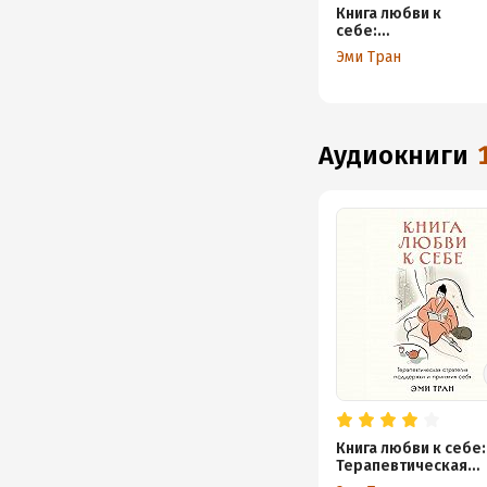
Книга любви к
себе:
Терапевтическа
Эми Тран
я стратегия
поддержки и
принятия себя
аудиокниги
Книга любви к себе:
Терапевтическая
стратегия поддерж