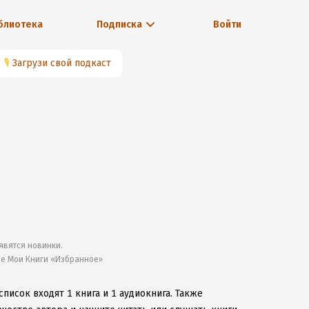
блиотека
Подписка
Войти
🎙
Загрузи свой подкаст
явятся новинки.
ле Мои Книги «Избранное»
список входят 1 книга и 1 аудиокнига.
Также