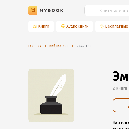
📖
Книги
🎧
Аудиокниги
👌
Бесплатные
Главная
Библиотека
⭐️Эми Тран
Эм
2 книги
На этой