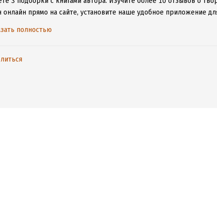
ете 3 подборки с книгами автора.
Изучите более 10 отзывов о твор
 онлайн прямо на сайте, установите наше удобное приложение для 
ыми произведениями даже без подключения к интернету.
зать полностью
литься