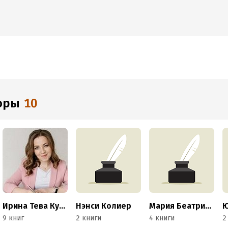
торы
10
Ирина Тева Кумар
Нэнси Колиер
Мария Беатриче Алонци
Ю
9 книг
2 книги
4 книги
2