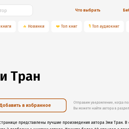
Что выбрать
Би
 книги
🔥
Новинки
❤️
Топ книг
🎙
Топ аудиокниг
и Тран
Отправим уведомление, когда по
Добавить в избранное
Вы можете найти автора в разде
 странице представлены лучшие произведения автора Эми Тран.
В 