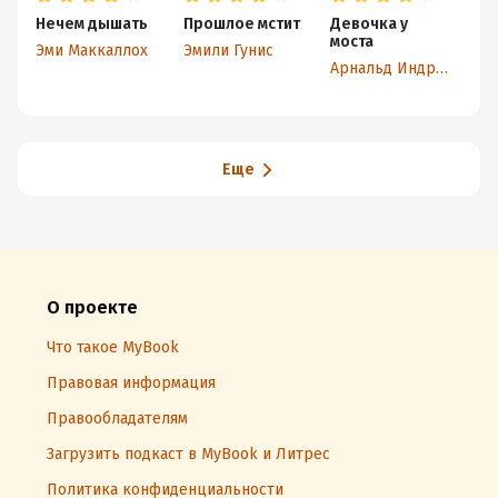
Нечем дышать
Прошлое мстит
Девочка у
М
моста
т
Эми Маккаллох
Эмили Гунис
Арнальд Индридасон
Еще
О проекте
Что такое MyBook
Правовая информация
Правообладателям
Загрузить подкаст в MyBook и Литрес
Политика конфиденциальности