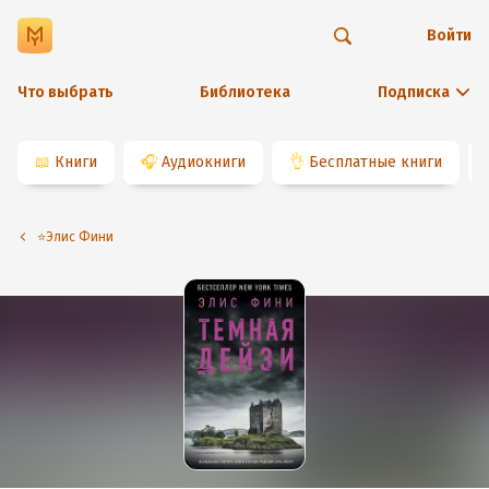
Войти
Что выбрать
Библиотека
Подписка
📖
Книги
🎧
Аудиокниги
👌
Бесплатные книги
⭐️Элис Фини