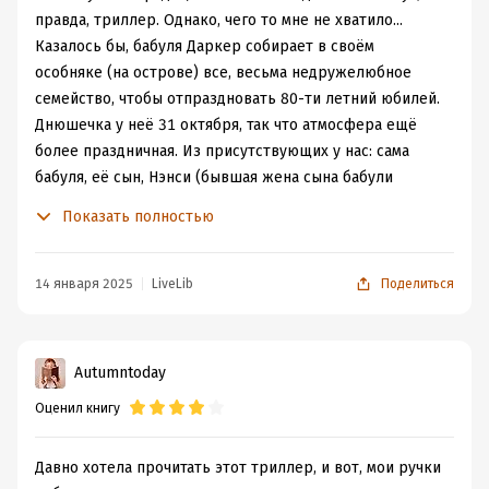
шедевр"))
правда, триллер. Однако, чего то мне не хватило...
Казалось бы, бабуля Даркер собирает в своём
особняке (на острове) все, весьма недружелюбное
семейство, чтобы отпраздновать 80-ти летний юбилей.
Днюшечка у неё 31 октября, так что атмосфера ещё
более праздничная. Из присутствующих у нас: сама
бабуля, её сын, Нэнси (бывшая жена сына бабули
Даркер), три внучки Роуз, Лили и Дейзи (мама Нэнси
Показать полностью
любила цветы), друг семейства Конор и правнучка
Трикси.
И вот, на праздничном ужине, бабуля объявляет о том,
14 января 2025
LiveLib
Поделиться
что указано в завещании. Последняя её воля никого не
порадовала, скорее наоборот. И ночью, бабушку
находят с проломленым черепом.
Autumntoday
Стоит отметить, все это происходит во время отлива.
Оценил книгу
Остров и особняк на нем отрезаны от большой земли.
За окнами буря и море сильно неспокйно. Что же
выходит, убийца кто то из своих? Или в доме чужак?
Давно хотела прочитать этот триллер, и вот, мои ручки