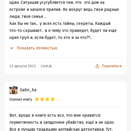
один. Ситуация усугубляется тем, что это дом на
острове и начался прилив. Но вокруг ведь твои родные
люди, твоя семья ...
Как бы не так... у всех есть тайны, секреты. Каждый
что-то скрывает.. и к чему это приведет, будет ли еще
один труп и, если будет, то кто и за что??..
Все это очень динамично, мастерски, качественно
Показать полностью
рассказывает автор своему читателю. Это мое первое
знакомство с творчеством Фини. Поклонники А. Кристи
найдут сходство и детали с "королевой детектива". Но
13 августа 2023
LiveLib
Поделиться
эта книга больше триллер, чем детектив. Слишком
много человеческих пороков вскрывается, в маленьких
эпизодах прошлого препарируются поступки, а это
Galin_ka
мастер Кинг).
Оценил книгу
Книгу прочитала за один вечер и это из той серии,
когда прочитав говоришь: "вотэтоповорот"... По
отзывам, рецензиям и оценке сделала вывод, что это
Вот, вроде в книге есть все, что мне нравится:
не самое лучшее произведение автора. А это значит,
герметичность и загадочное убийство, ещё и не одно.
что познакомившись с другими, напишу - "это
Все в лучших традициях английских детективов. Тут,