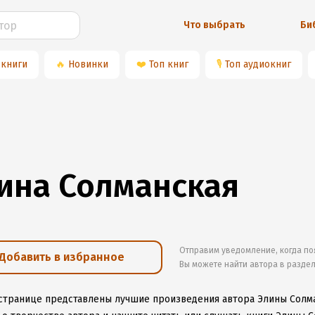
Что выбрать
Би
 книги
🔥
Новинки
❤️
Топ книг
🎙
Топ аудиокниг
ина Солманская
Отправим уведомление, когда по
Добавить в избранное
Вы можете найти автора в разде
 странице представлены лучшие произведения автора Элины Солм