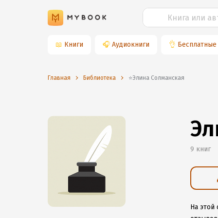
📖
Книги
🎧
Аудиокниги
👌
Бесплатные
Главная
Библиотека
⭐️Элина Солманская
Эл
9 книг
На этой