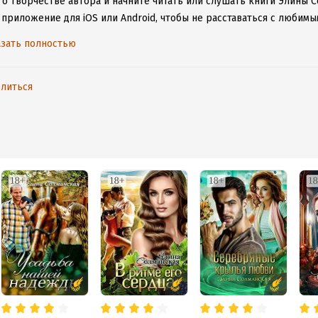
 о творчестве автора и начните читать или слушать книги Элины С
 приложение для iOS или Android, чтобы не расставаться с люби
ету.
зать полностью
литься