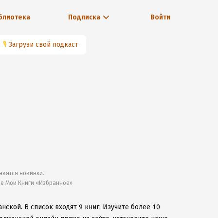
блиотека
Подписка
Войти
🎙
Загрузи свой подкаст
явятся новинки.
ле Мои Книги «Избранное»
анской.
В список входят 9 книг.
Изучите более 10