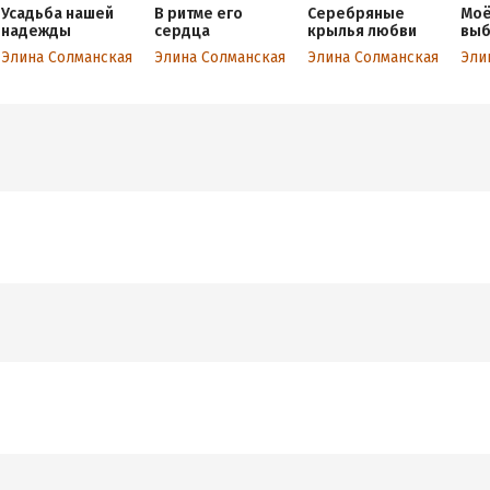
Усадьба нашей
В ритме его
Серебряные
Моё
надежды
сердца
крылья любви
выб
Элина Солманская
Элина Солманская
Элина Солманская
Эли