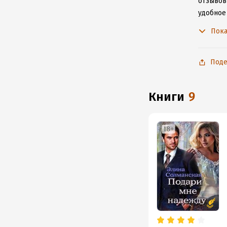
отзывов
удобное
к интерн
Пока
Поде
книги
9