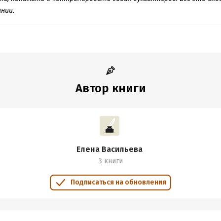
ате PDF A4 сохранен издательский макет.
нии.
обная информация
аписания:
1 января 2020
ISBN (EAN):
9785001441359
:
214187
Время на чтение:
3
ч.
дания:
2020
Автор книги
оступления:
1 декабря 2019
Елена Васильева
3 книги
Подписаться на обновления