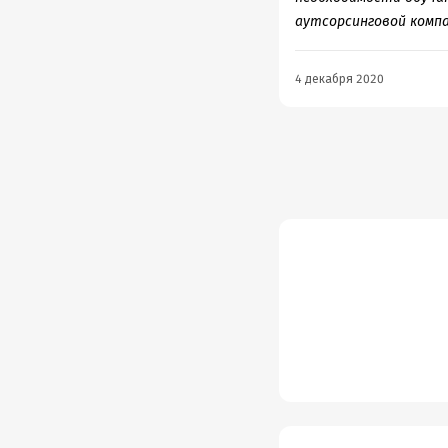
В форм
аутсорсинговой компа
Подр
4 декабря 2020
Дата н
Объем
Год из
Дата п