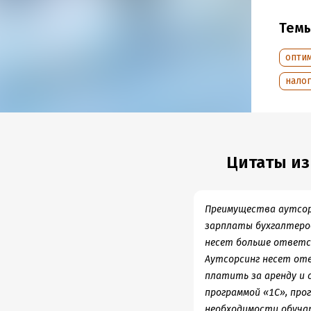
• Книг
из уст
Тем
финанс
Елены 
опти
• Расч
нало
налого
догово
• В кн
Авторс
Цитаты из
исполь
служб.
• Авто
Преимущества аутсорс
с указ
зарплаты бухгалтеров
риски 
несет больше ответст
• Авто
Аутсорсинг несет от
РФ.
платить за аренду и 
программой «1C», про
необходимости обучат