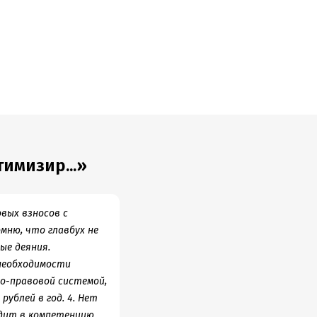
чение 25 лет
ателей без
льтаций
олненные
примеры
финансами.
 Ее можно
имизир...»
и финансовых
ых вопросов
вых взносов с
шений и
мню, что главбух не
ые деяния.
в из бюджета
необходимости
но-правовой системой,
ублей в год. 4. Нет
одит в компетенцию