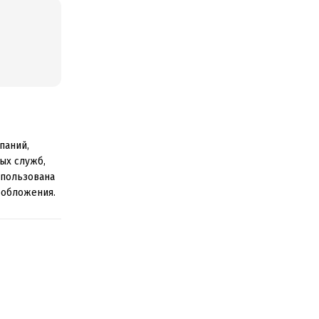
паний,
ых служб,
спользована
ообложения.
 страны.
.