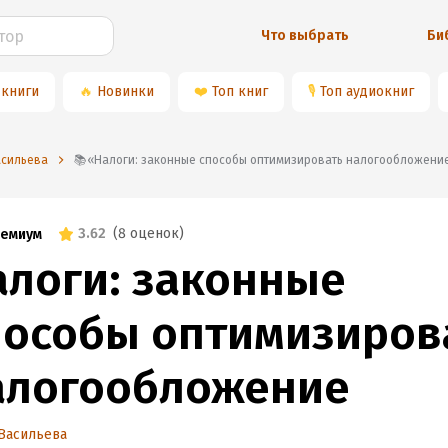
Что выбрать
Би
 книги
🔥
Новинки
❤️
Топ книг
🎙
Топ аудиокниг
асильева
📚«Налоги: законные способы оптимизировать налогообложени
3.62
(
8 оценок
)
емиум
алоги: законные
пособы оптимизиров
алогообложение
Васильева