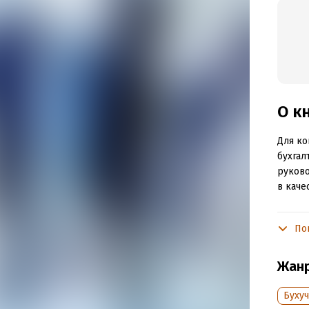
О к
Для ко
бухгал
руково
в каче
Какова
По
Помочь
Почему
Жан
• Она 
Бухуч