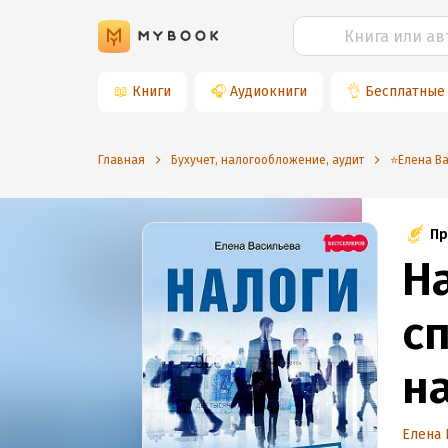
📖
Книги
🎧
Аудиокниги
👌
Бесплатные
Главная
Бухучет, налогообложение, аудит
⭐️Елена В
Пр
Н
с
н
Елена 