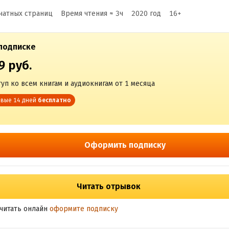
чатных страниц
Время чтения ≈
3
ч
2020
год
16
+
подписке
9 руб.
уп ко всем книгам и аудиокнигам от 1 месяца
вые 14 дней
бесплатно
Оформить подписку
Читать отрывок
читать онлайн
оформите подписку