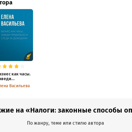
втора
изнес как часы.
аведи
равильно и
лена Васильева
леди за
оходами
ожие на «Налоги: законные способы оп
По жанру, теме или стилю автора