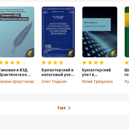
Таможня и ВЭД.
Бухгалтерский и
Бухгалтерский
Шп
Практическое
налоговый учет
учет в
го
пособие
доходов и
строительстве
Галина Шерстнева
Олег Гладких
Юлия Трященко
Ру
расходов
коммерческих
организаций
Еще