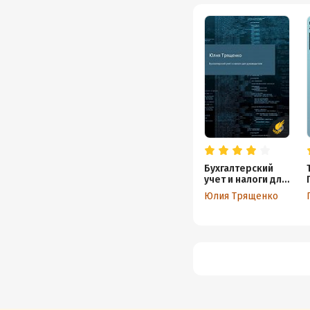
Бухгалтерский
учет и налоги для
руководителя
Юлия Трященко