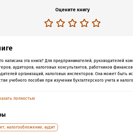
Оцените книгу
ниге
го написана эта книга? Для предпринимателей, руководителей ком
теров, аудиторов, налоговых консультантов, работников финансов
дителей организаций, налоговых инспекторов. Она может быть и
стве учебного пособия при изучении бухгалтерского учета и налог
 задача данной книги?
казать полностью
 разобраться в крайне противоречивом законодательстве нашей
 важно прочитать книгу?
ры
рассказывает о серьезных ситуациях и проблемах простым языком
ет, налогообложение, аудит