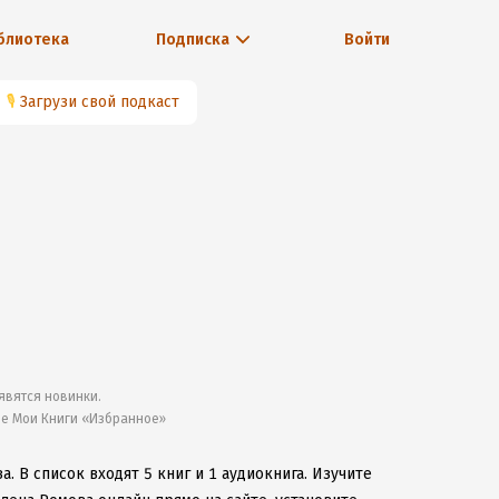
блиотека
Подписка
Войти
🎙
Загрузи свой подкаст
явятся новинки.
ле Мои Книги «Избранное»
ва.
В список входят 5 книг и 1 аудиокнига.
Изучите