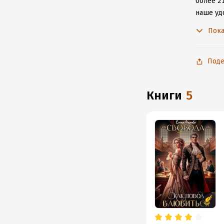
более 21
наше уд
к интерн
Пока
Поде
книги
5