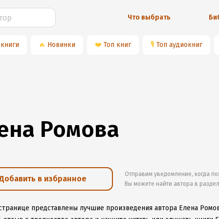
Что выбрать
Би
 книги
🔥
Новинки
❤️
Топ книг
🎙
Топ аудиокниг
ена Ромова
Отправим уведомление, когда по
Добавить в избранное
Вы можете найти автора в разде
 странице представлены лучшие произведения автора Елена Ромо