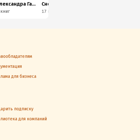
Александра Гаршина
Снежана Масалыкина
Селестина Даро
 книг
17 книг
26 книг
5 к
вообладателям
ументация
лама для бизнеса
арить подписку
лиотека для компаний