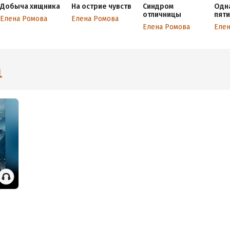
Добыча хищника
На острие чувств
Синдром
Одна
отличницы
пят
Елена Ромова
Елена Ромова
Елена Ромова
Елен
1