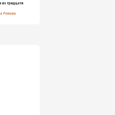
 из тридцати
и
а Ромова