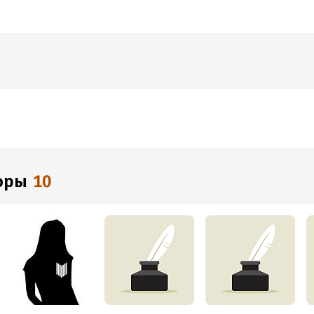
торы
10