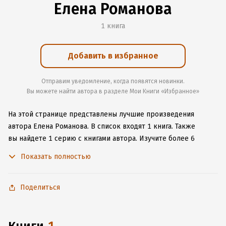
Елена Романова
1 книга
Добавить в избранное
Отправим уведомление, когда появятся новинки.
Вы можете найти автора в разделе Мои Книги «Избранное»
На этой странице представлены лучшие произведения
автора Елена Романова.
В список входят 1 книга.
Также
вы найдете 1 серию с книгами автора.
Изучите более 6
отзывов о творчестве автора и начните читать или слушать
Показать полностью
книги Елена Романова онлайн прямо на сайте, установите
наше удобное приложение для iOS или Android, чтобы
не расставаться с любимыми произведениями даже без
Поделиться
подключения к интернету.