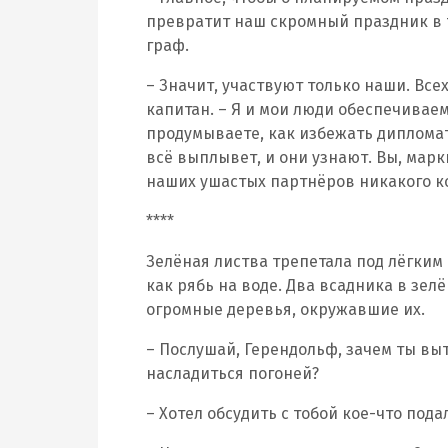
превратит наш скромный праздник в 
граф.
– Значит, участвуют только наши. Все
капитан. – Я и мои люди обеспечиваем
продумываете, как избежать дипломат
всё выплывет, и они узнают. Вы, марк
наших ушастых партнёров никакого ко
****
Зелёная листва трепетала под лёгким
как рябь на воде. Два всадника в зел
огромные деревья, окружавшие их.
– Послушай, Герендольф, зачем ты выт
насладиться погоней?
– Хотел обсудить с тобой кое-что под