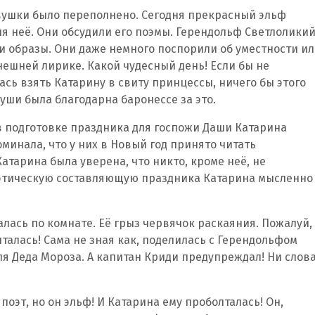
евушки было переполнено. Сегодня прекрасный эльф
для неё. Они обсудили его поэмы. Герендольф Светлолики
и образы. Они даже немного поспорили об уместности и
ешней лирике. Какой чудесный день! Если бы не
ась взять Катарину в свиту принцессы, ничего бы этого
души была благодарна баронессе за это.
 в подготовке праздника для госпожи Даши Катарина
минала, что у них в Новый год принято читать
атарина была уверена, что никто, кроме неё, не
поэтическую составляющую праздника Катарина мысленно
лась по комнате. Её грыз червячок раскаяния. Пожалуй,
талась! Сама не зная как, поделилась с Герендольфом
ля Деда Мороза. А капитан Криди предупреждал! Ни слов
оэт, но он эльф! И Катарина ему проболталась! Он,