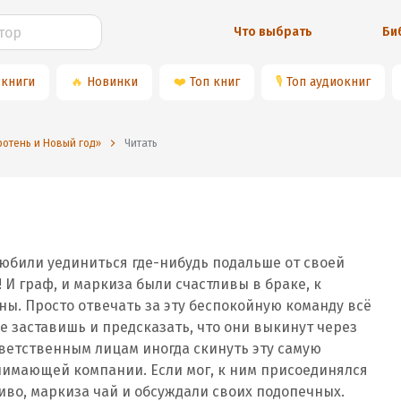
Что выбрать
Би
 книги
🔥
Новинки
❤️
Топ книг
🎙
Топ аудиокниг
отень и Новый год»
Читать
любили уединиться где-нибудь подальше от своей
 И граф, и маркиза были счастливы в браке, к
ы. Просто отвечать за эту беспокойную команду всё
не заставишь и предсказать, что они выкинут через
тветственным лицам иногда скинуть эту самую
нимающей компании. Если мог, к ним присоединялся
иво, маркиза чай и обсуждали своих подопечных.