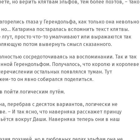
ете, но верить клятвам эльфов, тем более поэтов, – тако
агорелись глаза у Герендольфа, как только она невольно
, но… Катарина постаралась вспомнить текст клятвы.
е лгут, просто что-то умалчивают или выражаются так
воляющую потом вывернуть смысл сказанного.
полностью сосредоточиваясь на воспоминании. Так и так
данной Герендольфом. Получалось, что королю и королеве
 перечислении остальных появлялся туман. Тут
кем-то он явно собирался поделиться.
в пойти логическим путём.
 она, перебрав с десяток вариантов, логически не
. – И так ясно, что наверняка расскажет принцу
вьётся вокруг Даши. Наверняка теперь они в наш
эзия поэзией, но в любовных делах эльфам она не