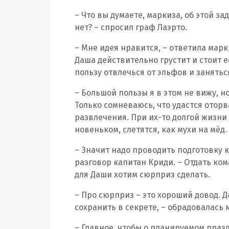
– Что вы думаете, маркиза, об этой з
нет? – спросил граф Лаэрто.
– Мне идея нравится, – ответила марк
Даша действительно грустит и стоит 
пользу отвлечься от эльфов и занятьс
– Большой пользы я в этом не вижу, н
Только сомневаюсь, что удастся оторв
развлечения. При их-то долгой жизни 
новеньком, слетятся, как мухи на мёд.
– Значит надо проводить подготовку к
разговор капитан Криди. – Отдать ком
для Даши хотим сюрприз сделать.
– Про сюрприз – это хороший довод. 
сохранить в секрете, – обрадовалась 
– Главное, чтобы о планируемом праз