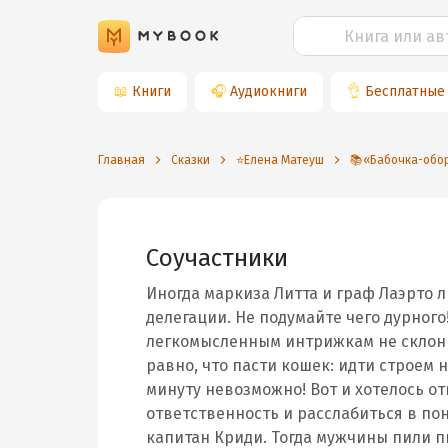
📖
Книги
🎧
Аудиокниги
👌
Бесплатные
Главная
Сказки
⭐️Елена Матеуш
📚«Бабочка-обор
Соучастники
Иногда маркиза Литта и граф Лаэрто 
делегации. Не подумайте чего дурного!
легкомысленным интрижкам не склонн
равно, что пасти кошек: идти строем 
минуту невозможно! Вот и хотелось о
ответственность и расслабиться в по
капитан Криди. Тогда мужчины пили п