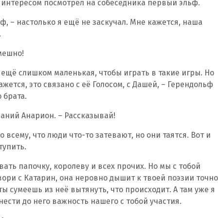
с интересом посмотрел на собеседника первый эльф.
ф, – настолько я ещё не заскучал. Мне кажется, наша
.
мешно!
 ещё слишком маленькая, чтобы играть в такие игры. Но
жется, это связано с её Голосом, с Дашей, – Герендольф
 брата.
даний Анарион. – Рассказывай!
о всему, что люди что-то затевают, но они таятся. Вот и
тупить.
вать папочку, королеву и всех прочих. Но мы с тобой
ори с Катарин, она неровно дышит к твоей поэзии точно
 ты сумеешь из неё вытянуть, что происходит. А там уже я
ести до него важность нашего с тобой участия.