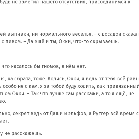
ибудь не заметил нашего отсутствия, присоединимся к
шей выпивки, ни нормального веселья, – с досадой сказал
 с пивом. – Да ещё и ты, Окки, что-то скрываешь.
 что касалось бы гномов, в нём нет.
ня, как брата, тоже. Колись, Окки, я ведь от тебя всё рав
 особо не с кем, я за тобой буду ходить, как привязанный
ном Окки. – Так что лучше сам расскажи, а то я ещё, не
аю.
ьно, секрет ведь от Даши и эльфов, а Рутгер всё время с
ает.
му не расскажешь.