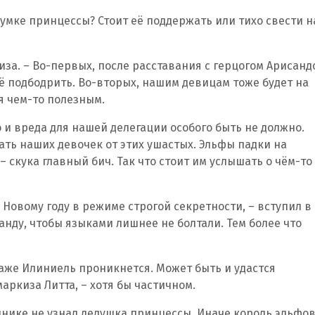
адумке принцессы? Стоит её поддержать или тихо свести н
иза. – Во-первых, после расставания с герцогом Арисанд
её подбодрить. Во-вторых, нашим девицам тоже будет на
я чем-то полезным.
о и вреда для нашей делегации особого быть не должно.
ать наших девочек от этих ушастых. Эльфы падки на
– скука главный бич. Так что стоит им услышать о чём-то
 Новому году в режиме строгой секретности, – вступил в
анду, чтобы языками лишнее не болтали. Тем более что
Даже Илиниель проникнется. Может быть и удастся
маркиза Литта, – хотя бы частичном.
днике не узнал дедушка принцессы. Иначе король эльфо