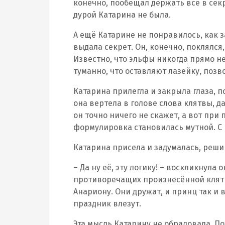
конечно, пообещал держать всё в секр
дурой Катарина не была.
А ещё Катарине не понравилось, как з
выдала секрет. Он, конечно, поклялся
Известно, что эльфы никогда прямо н
туманно, что оставляют лазейку, поз
Катарина прилегла и закрыла глаза, 
она вертела в голове слова клятвы, 
он точно ничего не скажет, а вот при
формулировка становилась мутной. С 
Катарина присела и задумалась, реши
– Да ну её, эту логику! – воскликнула
противоречащих произнесённой клятве
Анариону. Они дружат, и принц так и 
праздник влезут.
Эта мысль Катарину не обрадовала. По