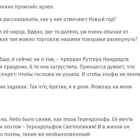
венно произнёс кузен.
а рассказывала, как у них отмечают Новый год?
 её народ. Видно, где-то далеко, уж очень обычаи от
 как там можно торговлю нашими товарами развернуть?
обще, я сейчас не о том, – прервал Рутгера Нандрадта
 праздник. А то она загрустила. Принцесса думает, что
секрет: чтобы госпожа не узнала. И чтобы эльфы не лезли
тих задавак. Так что, братик, я в деле. Можешь на меня
но. Небо было синим, как глаза Герендольфа. Её мечта
м поэтом – Герендольфом Светлоликим! И в жизни он
го поэмы, таким же необыкновенным!