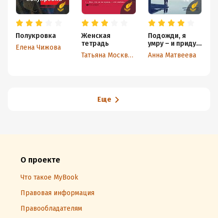
Полукровка
Женская
Подожди, я
Т
тетрадь
умру – и приду
с
Елена Чижова
(сборник)
Татьяна Москвина
Анна Матвеева
Е
Еще
О проекте
Что такое MyBook
Правовая информация
Правообладателям