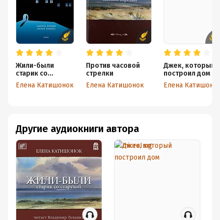
основная тема сборника. Я не берусь судить о подборе
рифм или ритме стихотворений. (Он, к слову, разный,
лишь "белых" стихов нет.) Но семейные саги автора
мне понравились гораздо больше.
Жили-были
Против часовой
Джек, который
старик со
стрелки
построил дом
старухой
Елена Катишонок
Елена Катишонок
Елена Катишоно
Другие аудиокниги автора