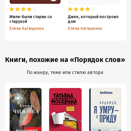
Жили-были старик со
Джек, который построил
Де
старухой
дом
Д
м
Елена Катишонок
Елена Катишонок
Ел
Книги, похожие на «Порядок слов»
По жанру, теме или стилю автора