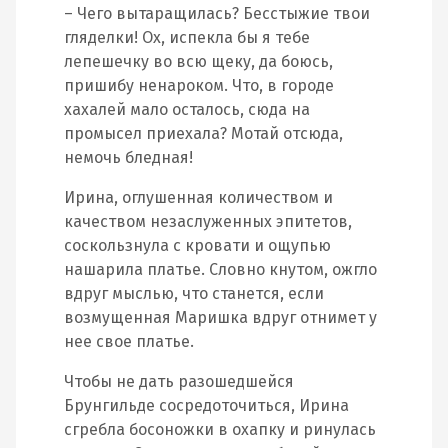
– Чего вытаращилась? Бесстыжие твои
гляделки! Ох, испекла бы я тебе
лепешечку во всю щеку, да боюсь,
пришибу ненароком. Что, в городе
хахалей мало осталось, сюда на
промысел приехала? Мотай отсюда,
немочь бледная!
Ирина, оглушенная количеством и
качеством незаслуженных эпитетов,
соскользнула с кровати и ощупью
нашарила платье. Словно кнутом, ожгло
вдруг мыслью, что станется, если
возмущенная Маришка вдруг отнимет у
нее свое платье.
Чтобы не дать разошедшейся
Брунгильде сосредоточиться, Ирина
сгребла босоножки в охапку и ринулась