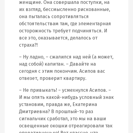
женщине. Она совершала поступки, на
их взгляд, бессмысленно рискованные,
она пыталась сопротивляться
обстоятельствам там, где элементарная
осторожность требует подчиняться. И
все это, оказывается, делалось от
страха?!
– Ну ладно, – сжалился над ней (а может,
над собой) капитан. – Давайте на
сегодня с этим покончим. Асипов вас
отвезет, проверит квартиру.
– Не привыкать! – усмехнулся Асипов. –
И мы опять какой-нибудь условный знак
установим, правда же, Екатерина
Дмитриевна? В прошлый-то раз
сигнальчик сработал, это мы на ваши
освещенные окошки отреагировали так
оперативненько! Вот классно, что