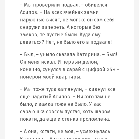
– Мы проверили подвал, – обиделся
Асипов. – На всех ячейках замки
наружные висят, не мог же он сам себя
снаружи запереть. А которые без
замков, те пустые были. Куда ему
деваться? Нет, не было его в подвале!
– Был, – уныло сказала Катерина. – Был!
Он меня искал. И первым делом,
конечно, сунулся в сарай с цифрой «5» –
номером моей квартиры.
– Мы тоже туда заглянули, – кивнул все
еще надутый Асипов. – Никого там не
было, и замка тоже не было. У вас
сараюшка совсем пустая, хоть шаром
покати, да еще и стенка проломлена.
– А она, кстати, не моя, – усмехнулась
Катерина. – У нас там почему-то все