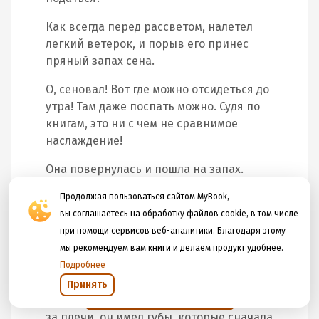
Как всегда перед рассветом, налетел
легкий ветерок, и порыв его принес
пряный запах сена.
О, сеновал! Вот где можно отсидеться до
утра! Там даже поспать можно. Судя по
книгам, это ни с чем не сравнимое
наслаждение!
Она повернулась и пошла на запах.
Ирина ощупью нашарила дверку
Продолжая пользоваться сайтом MyBook,
огромного сарая, распахнула ее, вошла
вы соглашаетесь на обработку файлов cookie, в том числе
– и тотчас аромат сена обрушился на
при помощи сервисов веб-аналитики. Благодаря этому
нее, словно лавина. Он был плотный,
мы рекомендуем вам книги и делаем продукт удобнее.
словно даже материальный…
Подробнее
Да он и был материальный! Он имел
Принять
Открыть в приложении
горячие руки, которые схватили Ирину
за плечи, он имел губы, которые сначала