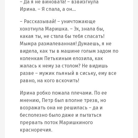
– Да я не виновата! – взвизгнула
Ирина. – Я спала, а он…
– Рассказывай! – уничтожающе
хохотнула Маришка. – Эх, знала бы,
какая ты, не стала бы тебя спасать!
Мымра размалеванная! Думаешь, я не
видела, как ты в машине голым задом по
коленкам Петькиным елозила, как
жалась к нему за столом? Не видишь
разве – мужик пьяный в сиську, ему все
равно, на кого вскочить!
Ирина робко пожала плечами. По ее
мнению, Петр был вполне трезв, но
возражать она не решилась – да и
бесполезно было даже и пытаться
прервать поток Маришкиного
красноречия.