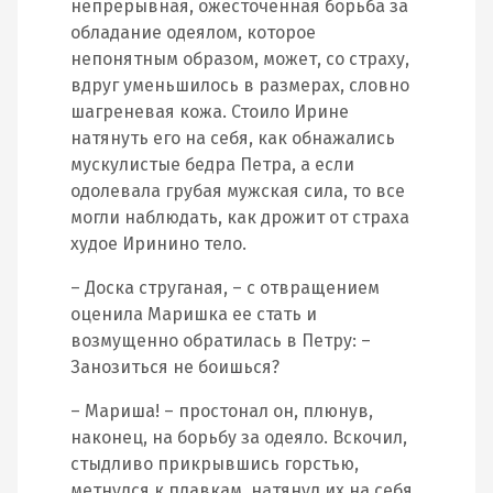
непрерывная, ожесточенная борьба за
обладание одеялом, которое
непонятным образом, может, со страху,
вдруг уменьшилось в размерах, словно
шагреневая кожа. Стоило Ирине
натянуть его на себя, как обнажались
мускулистые бедра Петра, а если
одолевала грубая мужская сила, то все
могли наблюдать, как дрожит от страха
худое Иринино тело.
– Доска струганая, – с отвращением
оценила Маришка ее стать и
возмущенно обратилась в Петру: –
Занозиться не боишься?
– Мариша! – простонал он, плюнув,
наконец, на борьбу за одеяло. Вскочил,
стыдливо прикрывшись горстью,
метнулся к плавкам, натянул их на себя