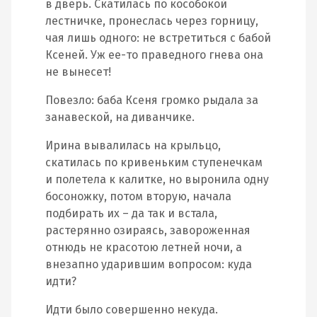
в дверь. Скатилась по кособокой
лестничке, пронеслась через горницу,
чая лишь одного: не встретиться с бабой
Ксеней. Уж ее-то праведного гнева она
не вынесет!
Повезло: баба Ксеня громко рыдала за
занавеской, на диванчике.
Ирина вывалилась на крыльцо,
скатилась по кривеньким ступенечкам
и полетела к калитке, но выронила одну
босоножку, потом вторую, начала
подбирать их – да так и встала,
растерянно озираясь, завороженная
отнюдь не красотою летней ночи, а
внезапно ударившим вопросом: куда
идти?
Идти было совершенно некуда.