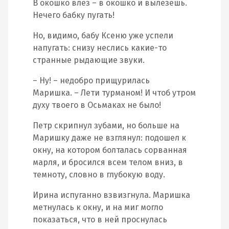
В окошко влез – в окошко и вылезешь.
Нечего бабку пугать!
Но, видимо, бабу Ксеню уже успели
напугать: снизу неслись какие-то
странные рыдающие звуки.
– Ну! – недобро прищурилась
Маришка. – Лети турманом! И чтоб утром
духу твоего в Осьмаках не было!
Петр скрипнул зубами, но больше на
Маришку даже не взглянул: подошел к
окну, на котором болталась сорванная
марля, и бросился всем телом вниз, в
темноту, словно в глубокую воду.
Ирина испуганно взвизгнула. Маришка
метнулась к окну, и на миг могло
показаться, что в ней проснулась