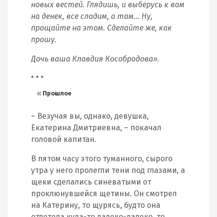
новых вестей. Глядишь, и выберусь к вам
на денек, все сладим, а там… Ну,
прощайте на этом. Сделайте же, как
прошу.
Дочь ваша Клавдия Кособродова».
* * *
Прошлое
– Везучая вы, однако, девушка,
Екатерина Дмитриевна, – покачал
головой капитан.
В пятом часу этого туманного, сырого
утра у него пролегли тени под глазами, а
щеки сделались синеватыми от
проклюнувшейся щетины. Он смотрел
на Катерину, то щурясь, будто она
отлетела куда-то далеко-далеко, то