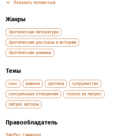
Показать полностью
Содержит нецензурную брань.
Жанры
Подробная информация
Эротическая литература
Дата написания:
9 марта 2020
Объем:
Эротические рассказы и истории
177272
Год издания:
2024
Эротические романы
Дата поступления:
19 марта 2020
Время на чтение:
3
ч.
Темы
секс
измена
эротика
супружество
сексуальные отношения
только на литрес
литрес авторы
Правообладатель
ЛитРес: Самиздат