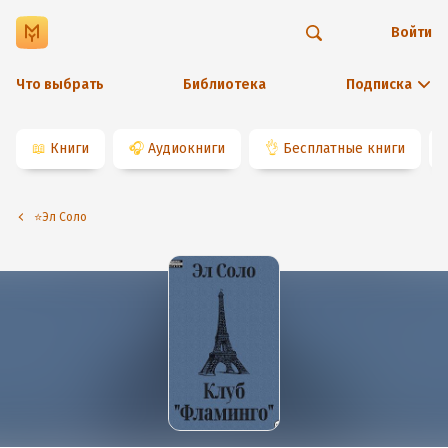
Войти
Что выбрать
Библиотека
Подписка
📖
Книги
🎧
Аудиокниги
👌
Бесплатные книги
⭐️Эл Соло