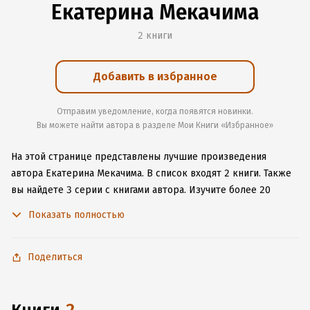
Екатерина Мекачима
2 книги
Добавить в избранное
Отправим уведомление, когда появятся новинки.
Вы можете найти автора в разделе Мои Книги «Избранное»
На этой странице представлены лучшие произведения
автора Екатерина Мекачима.
В список входят 2 книги.
Также
вы найдете 3 серии с книгами автора.
Изучите более 20
отзывов о творчестве автора и начните читать или слушать
Показать полностью
книги Екатерина Мекачима онлайн прямо на сайте,
установите наше удобное приложение для iOS или Android,
чтобы не расставаться с любимыми произведениями даже
Поделиться
без подключения к интернету.