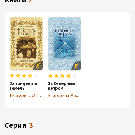
книги
2
За тридевять
За Северным
земель
ветром
Екатерина Мекачима
Екатерина Мекачима
Серии
3