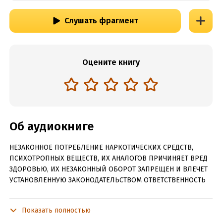
Слушать фрагмент
Оцените книгу
Об аудиокниге
НЕЗАКОННОЕ ПОТРЕБЛЕНИЕ НАРКОТИЧЕСКИХ СРЕДСТВ,
ПСИХОТРОПНЫХ ВЕЩЕСТВ, ИХ АНАЛОГОВ ПРИЧИНЯЕТ ВРЕД
ЗДОРОВЬЮ, ИХ НЕЗАКОННЫЙ ОБОРОТ ЗАПРЕЩЕН И ВЛЕЧЕТ
УСТАНОВЛЕННУЮ ЗАКОНОДАТЕЛЬСТВОМ ОТВЕТСТВЕННОСТЬ
Настоящим сыщикам всегда найдется дело. Днем и ночью, в
любое время года неутомимые Фу-Фу и Кис-Кис не знают
Показать полностью
покоя. А в лесу опять произошло преступление. У крота