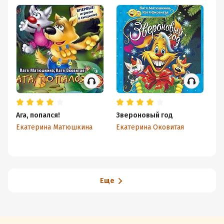
Ага, попался!
Звероновый год
Ко
А
Екатерина Матюшкина
Екатерина Оковитая
Е
Еще