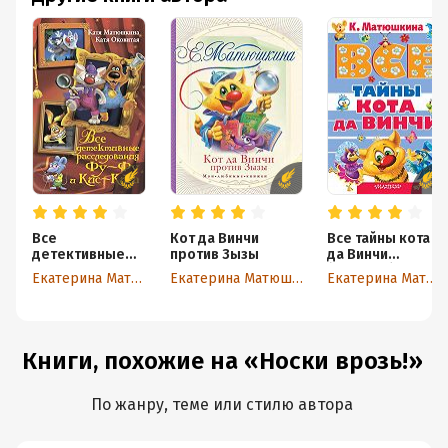
Все
Кот да Винчи
Все тайны кота
детективные
против Зызы
да Винчи
расследования
(сборник)
Екатерина Матюшкина
Екатерина Матюшкина
Екатерина Матюшкина
Фу-Фу и Кис-
Киса. Лапы
вверх! Ага,
попался! Носки
врозь! Лапы
Книги, похожие на «Носки врозь!»
прочь от
ёлочки! ЫЫЫ
смешно!
По жанру, теме или стилю автора
(сборник)